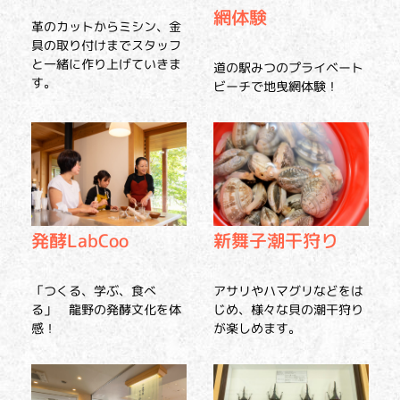
網体験
革のカットからミシン、金
具の取り付けまでスタッフ
と一緒に作り上げていきま
道の駅みつのプライベート
す。
ビーチで地曳網体験！
発酵LabCoo
新舞子潮干狩り
「つくる、学ぶ、食べ
アサリやハマグリなどをは
る」 龍野の発酵文化を体
じめ、様々な貝の潮干狩り
感！
が楽しめます。