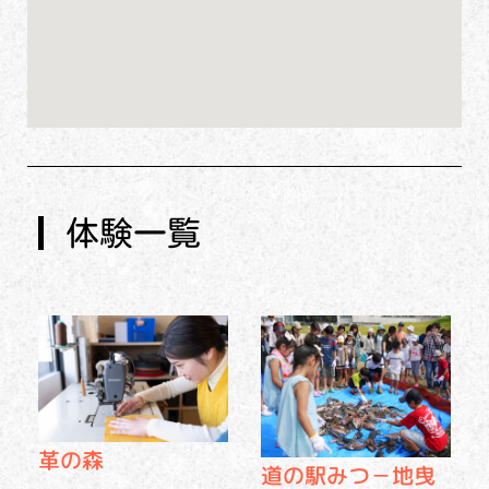
体験一覧
革の森
道の駅みつ－地曳