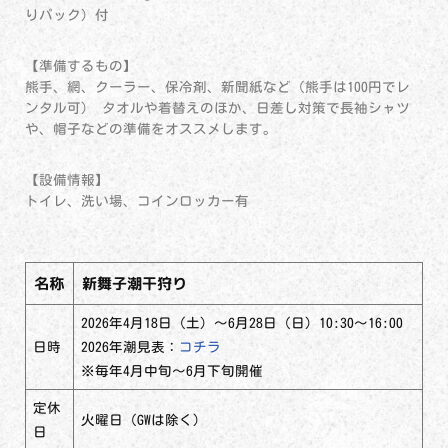
りパック）付
【準備するもの】
熊手、網、クーラー、保冷剤、新聞紙など（熊手は100円でレ
ンタル可） タオルや着替えのほか、日差し対策で長袖シャツ
や、帽子などの準備をオススメします。
【設備情報】
トイレ、洗い場、コインロッカー有
名称
新舞子潮干狩り
2026年4月18日（土）～6月28日（日）10:30～16:00
日時
2026年潮見表：
コチラ
※毎年4月中旬～6月下旬開催
定休
火曜日（GWは除く）
日