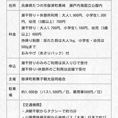
住所
兵庫県たつの市御津町黒崎 瀬戸内海国立公園内
潮干狩り＋休憩所利用：大人1,900円、小学生1,300
円、幼児（3歳以上）700円
潮干狩り：大人1,700円、小学生1,100円、幼児（3歳
料金
以上）600円
持帰り制限：採れた貝は大人1kg、小学生・幼児は
500gまで
おみやげ（あさりパック）付
潮干狩りのみのご利用は浜入り口で受付
申込
潮干狩り+休憩所のご利用は店舗で受付
主催
御津町新舞子観光協同組合
駐車
約1,000台（バス1,500円／日、乗用車500円／日）
場
【交通機関】
・JR網干駅からタクシーで約15分
・山陽電鉄網干駅から神姫バス「大浦」行きで約12