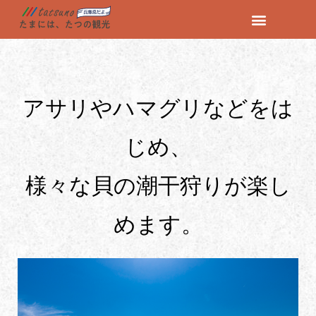
コ
ン
テ
ン
アサリやハマグリなどをは
ツ
へ
ス
じめ、
キ
ッ
様々な貝の潮干狩りが楽し
プ
めます。