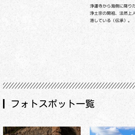
浄運寺から海側に降り
浄土宗の開祖、法然上
港している（伝承）。
フォトスポット一覧