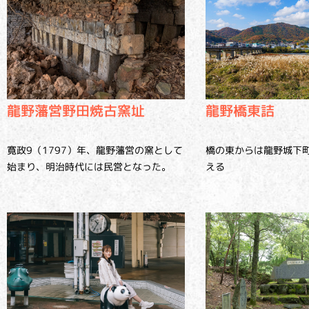
龍野橋東詰
龍野藩営野田焼古窯址
橋の東からは龍野城下
寛政9（1797）年、龍野藩営の窯として
える
始まり、明治時代には民営となった。