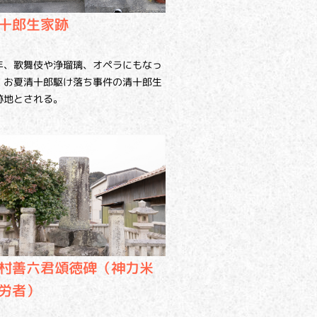
十郎生家跡
年、歌舞伎や浄瑠璃、オペラにもなっ
、お夏清十郎駆け落ち事件の清十郎生
跡地とされる。
村善六君頌徳碑（神力米
労者）