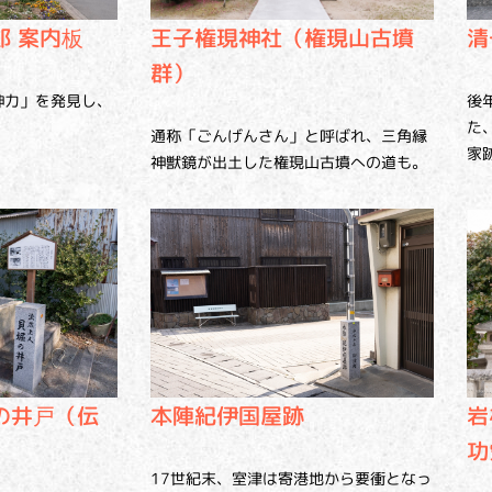
清
郎 案内板
王子権現神社（権現山古墳
群）
後
神力」を発見し、
た
通称「ごんげんさん」と呼ばれ、三角縁
家
神獣鏡が出土した権現山古墳への道も。
本陣紀伊国屋跡
の井戸（伝
岩
功
17世紀末、室津は寄港地から要衝となっ