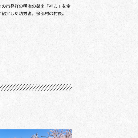
つの市発祥の明治の銘米「神力」を全
に紹介した功労者。余部村の村長。