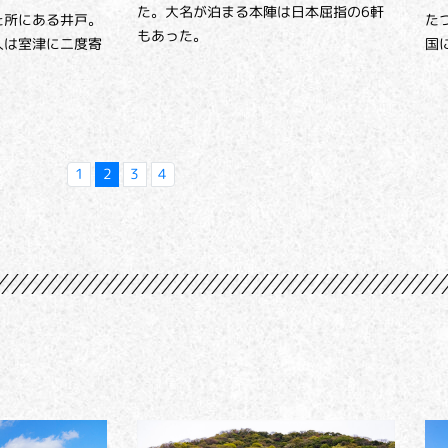
た。大名が泊まる本陣は日本屈指の6軒
た所にある井戸。
た
もあった。
人は室津に二度寄
国
1
2
3
4