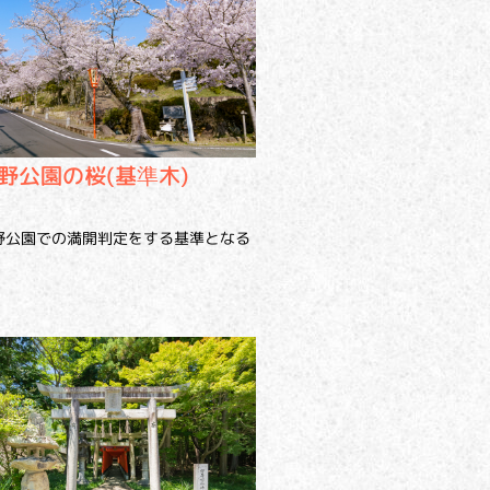
野公園の桜(基準木)
野公園での満開判定をする基準となる