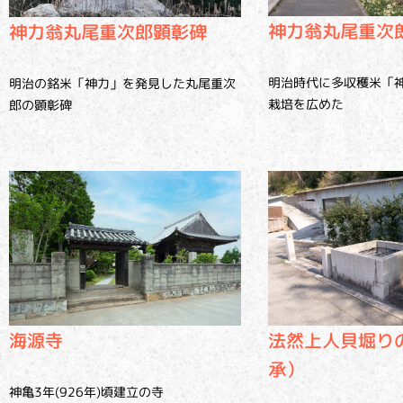
神力翁丸尾重次
神力翁丸尾重次郎顕彰碑
明治時代に多収穫米「
明治の銘米「神力」を発見した丸尾重次
栽培を広めた
郎の顕彰碑
海源寺
法然上人貝堀り
承）
神亀3年(926年)頃建立の寺