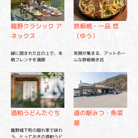
龍野クラシック ア
鉄板焼・一品 悠
ネックス
（ゆう）
緑に囲まれた丘の上で、本
笑顔が集まる、アットホー
格フレンチを満喫
ムな鉄板焼き店
酒粕うどんたぐち
道の駅みつ・魚菜
屋
龍野城下町の隠れ家で味わ
う、とっておきの酒粕うど