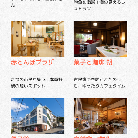
旬魚を満喫！海の見えるレ
ん
ストラン
赤とんぼプラザ
菓子と珈琲 朔
たつの市民が集う、本竜野
古民家で空間ごとたのし
駅の憩いスポット
む、ゆったりカフェタイム