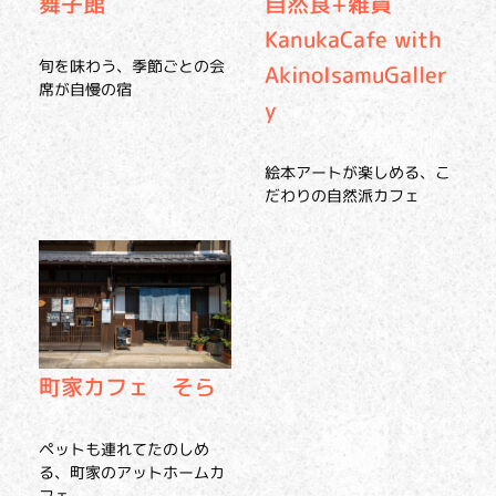
舞子館
自然食+雑貨
KanukaCafe with
旬を味わう、季節ごとの会
AkinoIsamuGaller
席が自慢の宿
y
絵本アートが楽しめる、こ
だわりの自然派カフェ
町家カフェ そら
ペットも連れてたのしめ
る、町家のアットホームカ
フェ