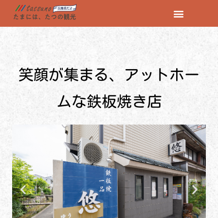
コ
ン
テ
ン
笑顔が集まる、アットホー
ツ
へ
ス
ムな鉄板焼き店
キ
ッ
プ