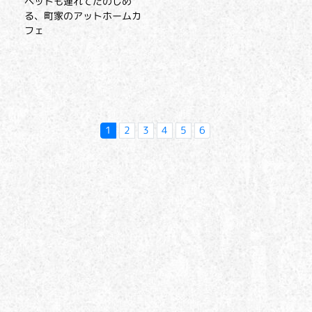
ペットも連れてたのしめ
る、町家のアットホームカ
フェ
1
2
3
4
5
6