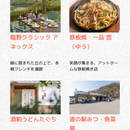
龍野クラシック ア
鉄板焼・一品 悠
ネックス
（ゆう）
緑に囲まれた丘の上で、本
笑顔が集まる、アットホー
格フレンチを満喫
ムな鉄板焼き店
酒粕うどんたぐち
道の駅みつ・魚菜
屋