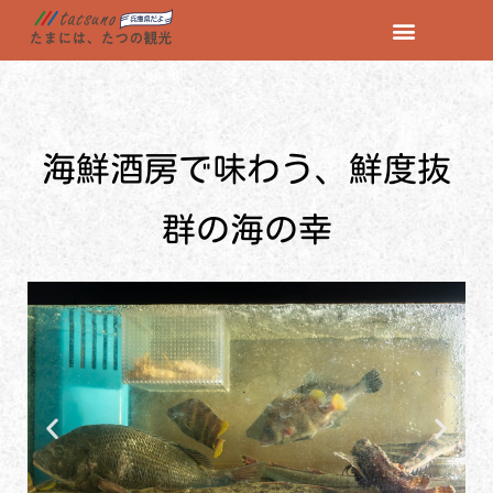
コ
ン
テ
ン
海鮮酒房で味わう、鮮度抜
ツ
へ
ス
群の海の幸
キ
ッ
プ