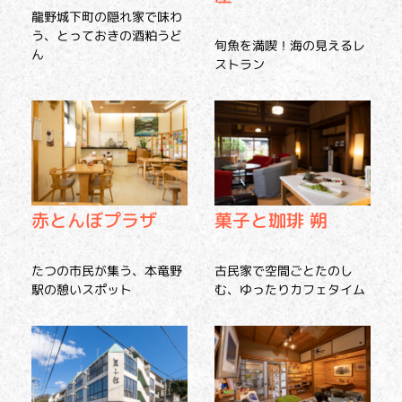
龍野城下町の隠れ家で味わ
う、とっておきの酒粕うど
旬魚を満喫！海の見えるレ
ん
ストラン
赤とんぼプラザ
菓子と珈琲 朔
たつの市民が集う、本竜野
古民家で空間ごとたのし
駅の憩いスポット
む、ゆったりカフェタイム