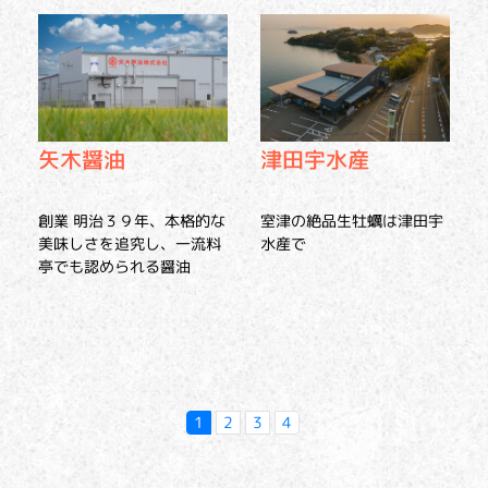
矢木醤油
津田宇水産
創業 明治３９年、本格的な
室津の絶品生牡蠣は津田宇
美味しさを追究し、一流料
水産で
亭でも認められる醤油
1
2
3
4