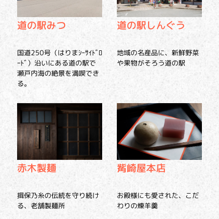
道の駅みつ
道の駅しんぐう
国道250号（はりまｼｰｻｲﾄﾞﾛ
地域の名産品に、新鮮野菜
ｰﾄﾞ）沿いにある道の駅で
や果物がそろう道の駅
瀬戸内海の絶景を満喫でき
る。
赤木製麺
觜崎屋本店
揖保乃糸の伝統を守り続け
お殿様にも愛された、こだ
る、老舗製麺所
わりの煉羊羹