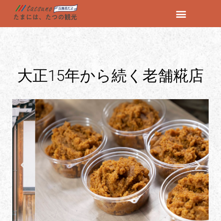
コ
ン
テ
ン
大正15年から続く老舗糀店
ツ
へ
ス
キ
ッ
プ