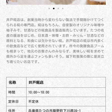
井戸糀店は、創業当時から変わらない製法で手間隙かけてつく
られる糀の専門店。糀はもちろん、自家製のオリジナル味噌や
柚子みそ、甘酒などの糀食品を製造販売しています。たつの名
産の醤油をはじめ、日本酒・味噌・お酢・みりん・甘酒などの
原料となる、和食には欠かせない糀。井戸糀店の糀は市内多く
の飲食店などで広く使用されています。昨今の発酵食品ブーム
も相まって、地元のお客さんのみならず、美味しい糀を求めて
県外から足を運ぶファンも多いそう。城下町散策の際に是非立
ち寄りたいお店です。
名称
井戸糀店
時間
10:00～18:00
定休日
不定休
住所
兵庫県たつの市龍野町下川原39-1