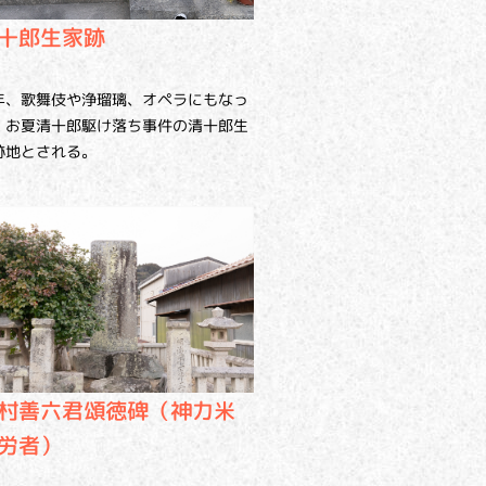
十郎生家跡
年、歌舞伎や浄瑠璃、オペラにもなっ
、お夏清十郎駆け落ち事件の清十郎生
跡地とされる。
村善六君頌徳碑（神力米
労者）