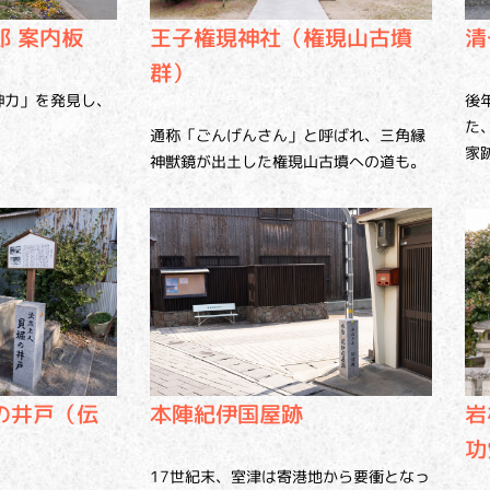
清
郎 案内板
王子権現神社（権現山古墳
群）
後
神力」を発見し、
た
通称「ごんげんさん」と呼ばれ、三角縁
家
神獣鏡が出土した権現山古墳への道も。
本陣紀伊国屋跡
の井戸（伝
岩
功
17世紀末、室津は寄港地から要衝となっ