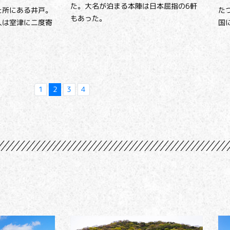
た。大名が泊まる本陣は日本屈指の6軒
た所にある井戸。
た
もあった。
人は室津に二度寄
国
1
2
3
4