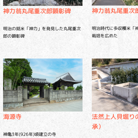
神力翁丸尾重次
神力翁丸尾重次郎顕彰碑
明治時代に多収穫米「
明治の銘米「神力」を発見した丸尾重次
栽培を広めた
郎の顕彰碑
海源寺
法然上人貝堀り
承）
神亀3年(926年)頃建立の寺