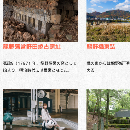
龍野橋東詰
龍野藩営野田焼古窯址
橋の東からは龍野城下
寛政9（1797）年、龍野藩営の窯として
える
始まり、明治時代には民営となった。