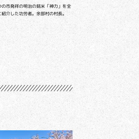
つの市発祥の明治の銘米「神力」を全
に紹介した功労者。余部村の村長。