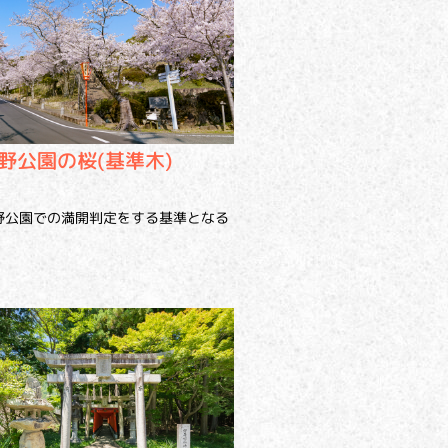
野公園の桜(基準木)
野公園での満開判定をする基準となる