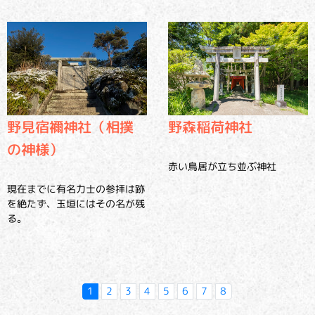
野見宿禰神社（相撲
野森稲荷神社
の神様）
赤い鳥居が立ち並ぶ神社
現在までに有名力士の参拝は跡
を絶たず、玉垣にはその名が残
る。
1
2
3
4
5
6
7
8