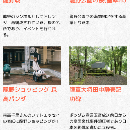
龍野のシンボルとしてアレン
龍野公園での満開判定をする基
ジ・再構成されている。桜の名
準となる木
所であり、イベントも行われ
る。
龍野ショッピング 森
陸軍大将田中静壱記
高パンダ
功碑
森高千里さんのフォトエッセイ
ポツダム宣言玉音放送前日から
の表紙に龍野ショッピングが！
の皇居宮城事件鎮圧者であり日
本を終戦に導いた立役者。