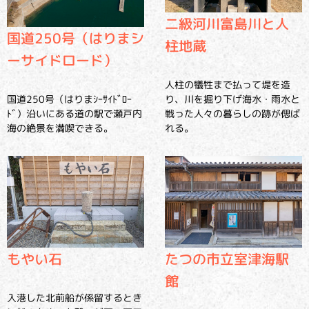
二級河川富島川と人
国道250号（はりまシ
柱地蔵
ーサイドロード）
人柱の犠牲まで払って堤を造
国道250号（はりまｼｰｻｲﾄﾞﾛｰ
り、川を掘り下げ海水・雨水と
ﾄﾞ）沿いにある道の駅で瀬戸内
戦った人々の暮らしの跡が偲ば
海の絶景を満喫できる。
れる。
もやい石
たつの市立室津海駅
館
入港した北前船が係留するとき