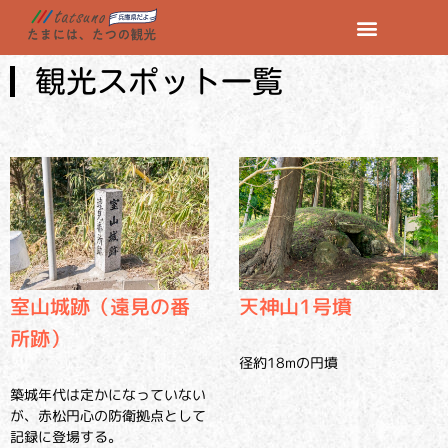
観光スポット一覧
室山城跡（遠見の番
天神山1号墳
所跡）
径約18mの円墳
築城年代は定かになっていない
が、赤松円心の防衛拠点として
記録に登場する。