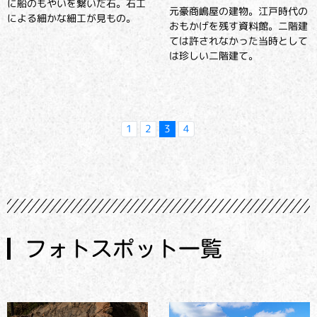
に船のもやいを繋いだ石。石工
元豪商嶋屋の建物。江戸時代の
による細かな細工が見もの。
おもかげを残す資料館。二階建
ては許されなかった当時として
は珍しい二階建て。
1
2
3
4
フォトスポット一覧