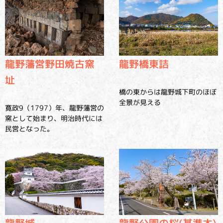
龍野橋東詰
龍野藩営野田焼古窯
址
橋の東からは龍野城下町のほぼ
全景が見える
寛政9（1797）年、龍野藩営の
窯として始まり、明治時代には
民営となった。
龍野城
龍野公園の桜(基準木)