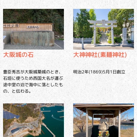
大阪城の石
大神神社(素麺神社)
豊臣秀吉が大阪城築城のとき、
明治2年(1869)5月1日創立
石垣に使うため西国大名が運ぶ
途中室の泊で海中に落としたも
の、と伝わる。