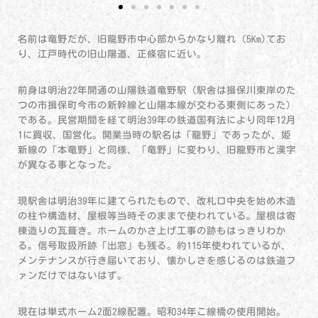
名前は竜野だが、旧龍野市中心部からかなり離れ（5Km)てお
り、江戸時代の旧山陽道、正條宿に近い。
前身は明治22年開通の山陽鉄道竜野駅（駅舎は揖保川東岸のた
つの市揖保町今市の新幹線と山陽本線が交わる東側にあった）
である。民営期間を経て明治39年の鉄道国有法により同年12月
1に買収、国営化。開業当時の駅名は「龍野」であったが、姫
新線の「本竜野」と同様、「竜野」に変わり、旧龍野市と漢字
が異なる事となった。
現駅舎は明治39年に建てられたもので、改札口中央を始め木造
の柱や構造材、屋根等当時そのままで使われている。屋根は寄
棟造りの瓦葺き。ホームのかさ上げ工事の跡もはっきりわか
る。信号取扱所跡「出窓」も残る。約115年使われているが、
メンテナンスが行き届いており、懐かしさを感じるのは鉄道フ
ァンだけではないはず。
現在は単式ホーム2面2線配置。昭和34年こ線橋の使用開始。