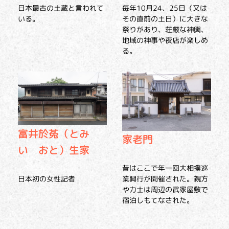
日本最古の土蔵と言われて
毎年10月24、25日（又は
いる。
その直前の土日）に大きな
祭りがあり、荘厳な神輿、
地域の神事や夜店が楽しめ
る。
富井於菟（とみ
家老門
い おと）生家
昔はここで年一回大相撲巡
日本初の女性記者
業興行が開催された。親方
や力士は周辺の武家屋敷で
宿泊しもてなされた。