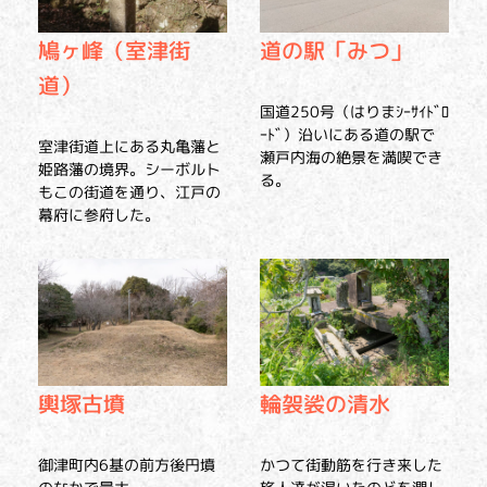
鳩ヶ峰（室津街
道の駅「みつ」
道）
国道250号（はりまｼｰｻｲﾄﾞﾛ
ｰﾄﾞ）沿いにある道の駅で
室津街道上にある丸亀藩と
瀬戸内海の絶景を満喫でき
姫路藩の境界。シーボルト
る。
もこの街道を通り、江戸の
幕府に参府した。
輿塚古墳
輪袈裟の清水
御津町内6基の前方後円墳
かつて街動筋を行き来した