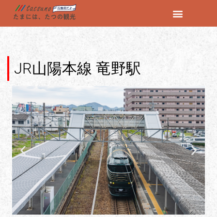
コ
ン
テ
ン
JR山陽本線 竜野駅
ツ
へ
ス
キ
ッ
プ