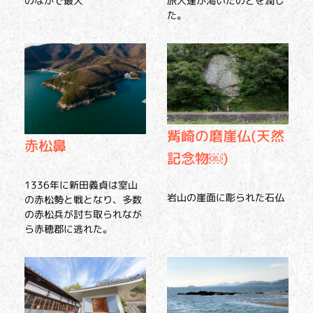
のなかで最大
旅人達が渇いたのどを潤し
た。
觜崎の磨崖仏(天然
赤松鼻
記念物￼)
1336年に新田義貞は室山
岩山の崖面に彫られた石仏
の赤松勢と戦となり、多数
の赤松兵が討ち取られなが
ら赤穂郡に逃れた。