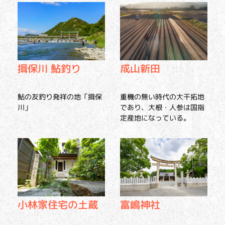
揖保川 鮎釣り
成山新田
鮎の友釣り発祥の地「揖保
重機の無い時代の大干拓地
川」
であり、大根・人参は国指
定産地になっている。
小林家住宅の土蔵
富嶋神社