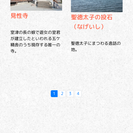
見性寺
聖徳太子の投石
（なげいし）
室津の長の娘で遊女の室君
が建立したといわれる五ケ
聖徳太子にまつわる逸話の
精舎のうち現存する唯一の
地。
寺。
1
2
3
4