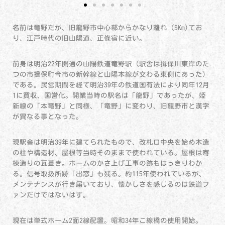
名前は竜野だが、旧龍野市中心部からかなり離れ（5Km)てお
り、江戸時代の旧山陽道、正條宿に近い。
前身は明治22年開通の山陽鉄道竜野駅（駅舎は揖保川東岸のた
つの市揖保町今市の新幹線と山陽本線が交わる東側にあった）
である。民営期間を経て明治39年の鉄道国有法により同年12月
1に買収、国営化。開業当時の駅名は「龍野」であったが、姫
新線の「本竜野」と同様、「竜野」に変わり、旧龍野市と漢字
が異なる事となった。
現駅舎は明治39年に建てられたもので、改札口中央を始め木造
の柱や構造材、屋根等当時そのままで使われている。屋根は寄
棟造りの瓦葺き。ホームのかさ上げ工事の跡もはっきりわか
る。信号取扱所跡「出窓」も残る。約115年使われているが、
メンテナンスが行き届いており、懐かしさを感じるのは鉄道フ
ァンだけではないはず。
現在は単式ホーム2面2線配置。昭和34年こ線橋の使用開始。