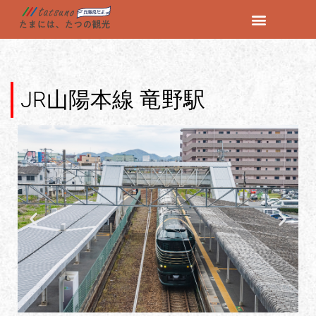
コ
ン
テ
ン
JR山陽本線 竜野駅
ツ
へ
ス
キ
ッ
プ