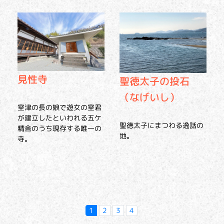
見性寺
聖徳太子の投石
（なげいし）
室津の長の娘で遊女の室君
が建立したといわれる五ケ
聖徳太子にまつわる逸話の
精舎のうち現存する唯一の
地。
寺。
1
2
3
4