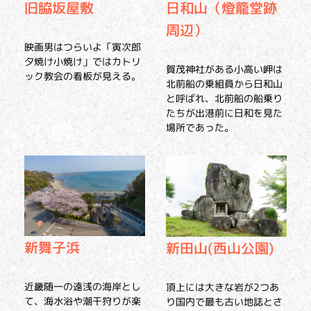
旧脇坂屋敷
日和山（燈籠堂跡
周辺）
映画男はつらいよ「寅次郎
夕焼け小焼け」ではカトリ
賀茂神社がある小高い岬は
ック教会の看板が見える。
北前船の乗組員から日和山
と呼ばれ、北前船の船乗り
たちが出港前に日和を見た
場所であった。
新舞子浜
新田山(西山公園)
近畿随一の遠浅の海岸とし
頂上には大きな岩が2つあ
て、海水浴や潮干狩りが楽
り国内で最も古い地誌とさ