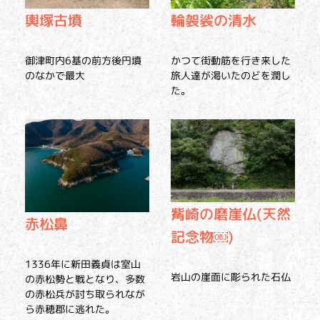
輿塚古墳
輪袈裟の清水
御津町内6基の前方後円墳
かつて街動筋を行き来した
のなかで最大
旅人達が渇いたのどを潤し
た。
觜崎の磨崖仏(天然
赤松鼻
記念物￼)
1336年に新田義貞は室山
岩山の崖面に彫られた石仏
の赤松勢と戦となり、多数
の赤松兵が討ち取られなが
ら赤穂郡に逃れた。