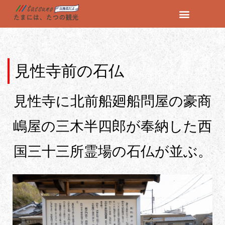
コ
ン
テ
ン
見性寺前の石仏
ツ
へ
見性寺に北前船廻船問屋の豪商
ス
キ
ッ
嶋屋の三木半四郎が奉納した西
プ
国三十三所霊場の石仏が並ぶ。