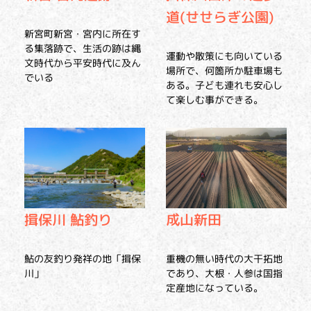
道(せせらぎ公園)
新宮町新宮・宮内に所在す
る集落跡で、生活の跡は縄
運動や散策にも向いている
文時代から平安時代に及ん
場所で、何箇所か駐車場も
でいる
ある。子ども連れも安心し
て楽しむ事ができる。
揖保川 鮎釣り
成山新田
鮎の友釣り発祥の地「揖保
重機の無い時代の大干拓地
川」
であり、大根・人参は国指
定産地になっている。