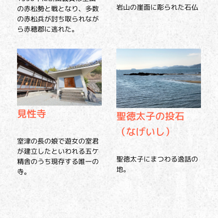
岩山の崖面に彫られた石仏
の赤松勢と戦となり、多数
の赤松兵が討ち取られなが
ら赤穂郡に逃れた。
見性寺
聖徳太子の投石
（なげいし）
室津の長の娘で遊女の室君
が建立したといわれる五ケ
聖徳太子にまつわる逸話の
精舎のうち現存する唯一の
地。
寺。