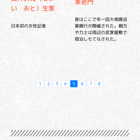
家老門
い おと）生家
昔はここで年一回大相撲巡
日本初の女性記者
業興行が開催された。親方
や力士は周辺の武家屋敷で
宿泊しもてなされた。
1
2
3
4
5
6
7
8