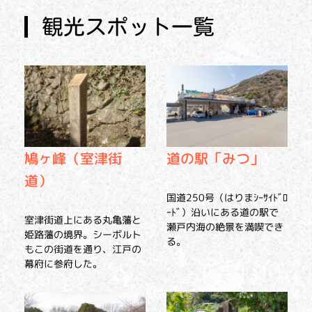
観光スポット一覧
鳩ヶ峰（室津街
道の駅「みつ」
道）
国道250号（はりまｼｰｻｲﾄﾞﾛ
ｰﾄﾞ）沿いにある道の駅で
室津街道上にある丸亀藩と
瀬戸内海の絶景を満喫でき
姫路藩の境界。シーボルト
る。
もこの街道を通り、江戸の
幕府に参府した。