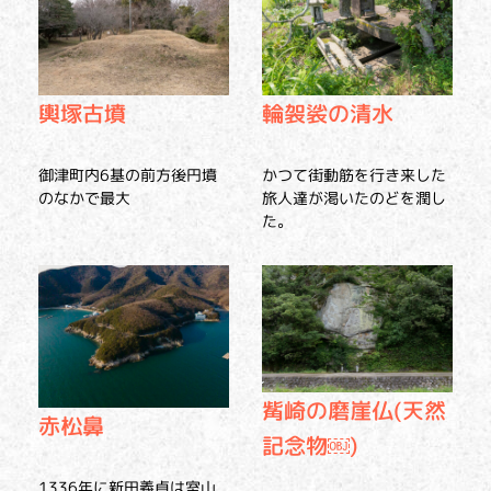
輿塚古墳
輪袈裟の清水
御津町内6基の前方後円墳
かつて街動筋を行き来した
のなかで最大
旅人達が渇いたのどを潤し
た。
觜崎の磨崖仏(天然
赤松鼻
記念物￼)
1336年に新田義貞は室山