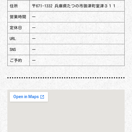
住所
〒671-1332 兵庫県たつの市御津町室津３１１
営業時間
ー
定休日
ー
URL
ー
SNS
ー
ご予約
ー