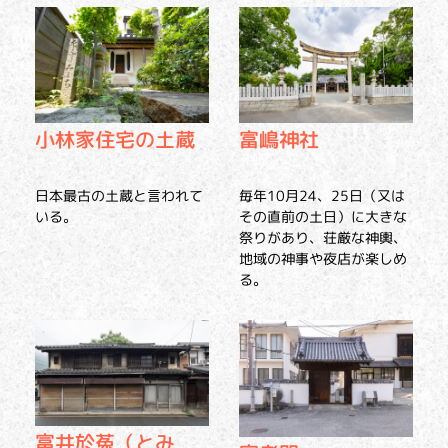
小林家住宅の土蔵
富嶋神社
日本最古の土蔵と言われて
毎年10月24、25日（又は
いる。
その直前の土日）に大きな
祭りがあり、荘厳な神輿、
地域の神事や夜店が楽しめ
る。
富井於菟（とみ