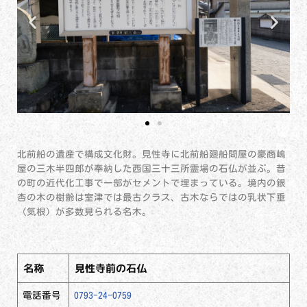
北前船の遺産で構成文化財。見性寺に北前船廻船問屋の豪商嶋
屋の三木半四郎が奉納した西国三十三所霊場の石仏が並ぶ。昔
の町の近代化工事で一部がセメントで埋まっている。境内の銀
杏の木の樹齢は室津では最古クラス、古木ならではの乳状下垂
（気根）が多数見られる名木。
名称
見性寺前の石仏
電話番号
0793-24-0759