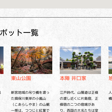
ポット一覧
東山公園
本陣 井口家
吊
新宮地域の吊り橋を渡っ
人
江戸時代、山陽道は正條
た揖保川東岸の小嵐山
橋
の渡し近くに片島宿，正
（こあらしやま）の山裾
條宿の二つの宿場があ
一帯は、つつじと紅葉で
り，西国の大名たちは室