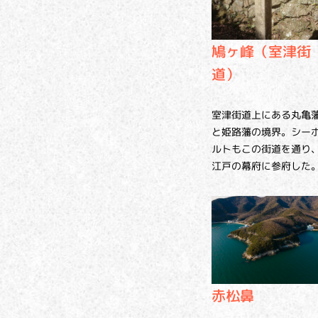
鳩ヶ峰（室津街
道）
室津街道上にある丸亀
と姫路藩の境界。シー
ルトもこの街道を通り
江戸の幕府に参府した
赤松鼻