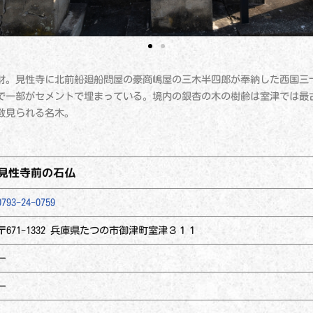
財。見性寺に北前船廻船問屋の豪商嶋屋の三木半四郎が奉納した西国三
で一部がセメントで埋まっている。境内の銀杏の木の樹齢は室津では最
数見られる名木。
見性寺前の石仏
0793-24-0759
〒671-1332 兵庫県たつの市御津町室津３１１
ー
ー