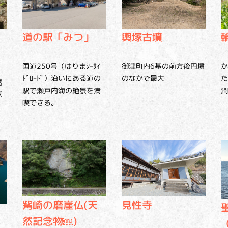
道の駅「みつ」
輿塚古墳
国道250号（はりまｼｰｻｲ
か
御津町内6基の前方後円墳
ﾄﾞﾛｰﾄﾞ）沿いにある道の
た
のなかで最大
藩
駅で瀬戸内海の絶景を満
潤
ボ
喫できる。
、
。
觜崎の磨崖仏(天
見性寺
然記念物￼)