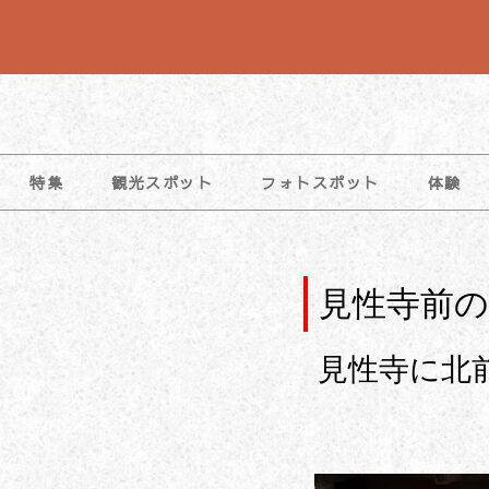
コ
ン
テ
ン
ツ
特集
観光スポット
フォトスポット
体験
へ
ス
キ
ッ
見性寺前の
プ
見性寺に北