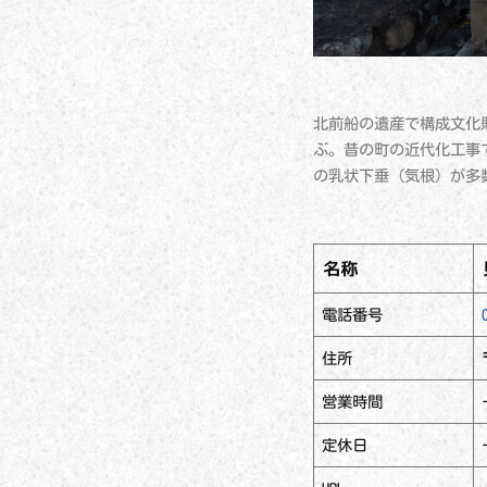
北前船の遺産で構成文化
ぶ。昔の町の近代化工事
の乳状下垂（気根）が多
名称
電話番号
住所
営業時間
定休日