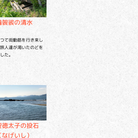
輪袈裟の清水
つて街動筋を行き来し
旅人達が渇いたのどを
した。
聖徳太子の投石
（なげいし）