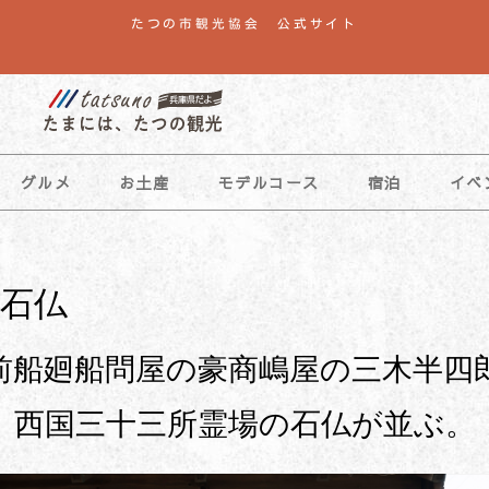
たつの市観光協会 公式サイト
グルメ
お土産
モデルコース
宿泊
イベ
石仏
前船廻船問屋の豪商嶋屋の三木半四
西国三十三所霊場の石仏が並ぶ。