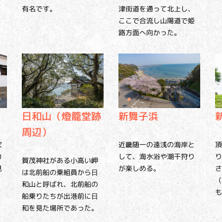
有名です。
津街道を通って北上し、
ここで合流し山陽道で姫
路方面へ向かった。
新舞子浜
日和山（燈籠堂跡
周辺）
近畿随一の遠浅の海岸と
次
頂
して、海水浴や潮干狩り
カ
り
賀茂神社がある小高い岬
が楽しめる。
見
さ
は北前船の乗組員から日
（
和山と呼ばれ、北前船の
も
船乗りたちが出港前に日
和を見た場所であった。