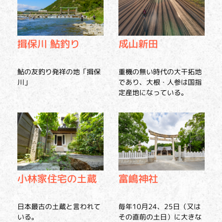
揖保川 鮎釣り
成山新田
鮎の友釣り発祥の地「揖保
重機の無い時代の大干拓地
川」
であり、大根・人参は国指
定産地になっている。
小林家住宅の土蔵
富嶋神社
日本最古の土蔵と言われて
毎年10月24、25日（又は
いる。
その直前の土日）に大きな