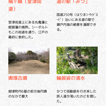
鳩ヶ峰（室津街
道の駅「みつ」
道）
国道250号（はりまｼｰｻｲﾄﾞﾛ
ｰﾄﾞ）沿いにある道の駅で
室津街道上にある丸亀藩と
瀬戸内海の絶景を満喫でき
姫路藩の境界。シーボルト
る。
もこの街道を通り、江戸の
幕府に参府した。
輿塚古墳
輪袈裟の清水
御津町内6基の前方後円墳
かつて街動筋を行き来した
のなかで最大
旅人達が渇いたのどを潤し
た。