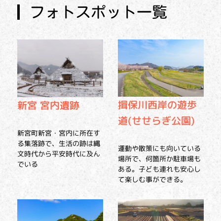
フォトスポット一覧
揖保川西岸の遊歩
新宮 宮内遺跡
道(せせらぎ公園)
新宮町新宮・宮内に所在す
る集落跡で、生活の跡は縄
運動や散策にも向いている
文時代から平安時代に及ん
場所で、何箇所か駐車場も
でいる
ある。子ども連れも安心し
て楽しむ事ができる。