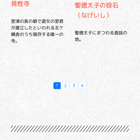
見性寺
聖徳太子の投石
（なげいし）
室津の長の娘で遊女の室君
が建立したといわれる五ケ
聖徳太子にまつわる逸話の
精舎のうち現存する唯一の
地。
寺。
1
2
3
4