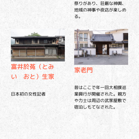
祭りがあり、荘厳な神輿、
地域の神事や夜店が楽しめ
る。
富井於菟（とみ
家老門
い おと）生家
昔はここで年一回大相撲巡
日本初の女性記者
業興行が開催された。親方
や力士は周辺の武家屋敷で
宿泊しもてなされた。