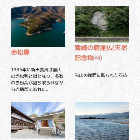
觜崎の磨崖仏(天然
赤松鼻
記念物￼)
1336年に新田義貞は室山
岩山の崖面に彫られた石仏
の赤松勢と戦となり、多数
の赤松兵が討ち取られなが
ら赤穂郡に逃れた。