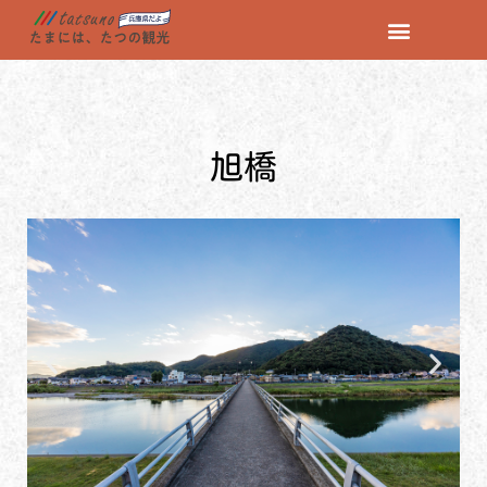
コ
ン
テ
ン
旭橋
ツ
へ
ス
キ
ッ
プ