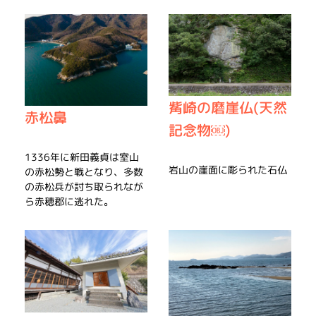
觜崎の磨崖仏(天然
赤松鼻
記念物￼)
1336年に新田義貞は室山
岩山の崖面に彫られた石仏
の赤松勢と戦となり、多数
の赤松兵が討ち取られなが
ら赤穂郡に逃れた。