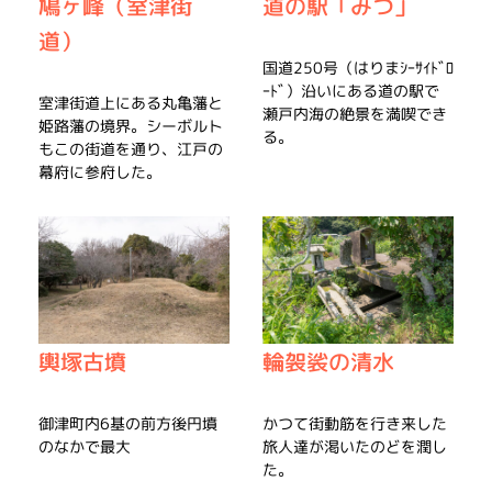
鳩ヶ峰（室津街
道の駅「みつ」
道）
国道250号（はりまｼｰｻｲﾄﾞﾛ
ｰﾄﾞ）沿いにある道の駅で
室津街道上にある丸亀藩と
瀬戸内海の絶景を満喫でき
姫路藩の境界。シーボルト
る。
もこの街道を通り、江戸の
幕府に参府した。
輿塚古墳
輪袈裟の清水
御津町内6基の前方後円墳
かつて街動筋を行き来した
のなかで最大
旅人達が渇いたのどを潤し
た。