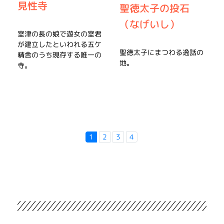
見性寺
聖徳太子の投石
（なげいし）
室津の長の娘で遊女の室君
が建立したといわれる五ケ
聖徳太子にまつわる逸話の
精舎のうち現存する唯一の
地。
寺。
1
2
3
4