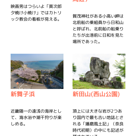
映画男はつらいよ「寅次郎
夕焼け小焼け」ではカトリ
賀茂神社がある小高い岬は
ック教会の看板が見える。
北前船の乗組員から日和山
と呼ばれ、北前船の船乗り
たちが出港前に日和を見た
場所であった。
新舞子浜
新田山(西山公園)
近畿随一の遠浅の海岸とし
頂上には大きな岩が2つあ
て、海水浴や潮干狩りが楽
り国内で最も古い地誌とさ
しめる。
れる「播磨風土記」（奈良
時代初期）の中にも記述が