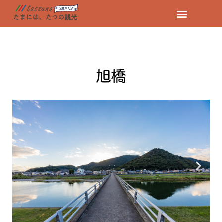
コ
ン
テ
ン
旭橋
ツ
へ
ス
キ
ッ
プ