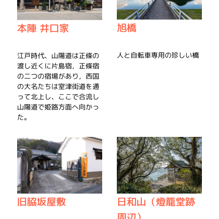
旭橋
本陣 井口家
人と自転車専用の珍しい橋
江戸時代、山陽道は正條の
渡し近くに片島宿，正條宿
の二つの宿場があり，西国
の大名たちは室津街道を通
って北上し、ここで合流し
山陽道で姫路方面へ向かっ
た。
旧脇坂屋敷
日和山（燈籠堂跡
周辺）