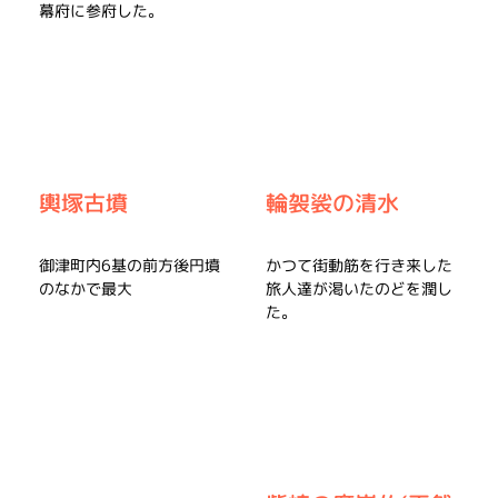
幕府に参府した。
輪袈裟の清水
輿塚古墳
かつて街動筋を行き来した
御津町内6基の前方後円墳
旅人達が渇いたのどを潤し
のなかで最大
た。