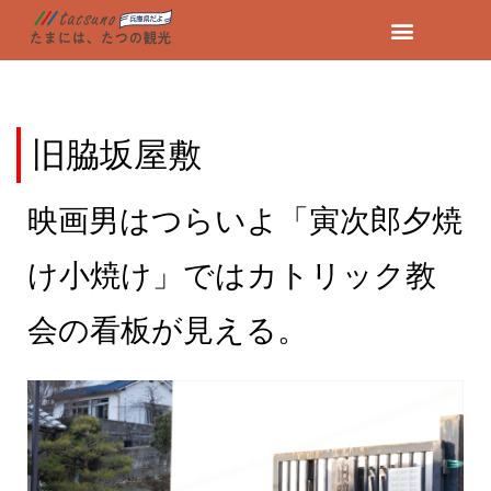
コ
観光スポット
フォトスポット
モデルコース
フォトリポーター
ン
テ
ン
旧脇坂屋敷
ツ
へ
映画男はつらいよ「寅次郎夕焼
ス
キ
ッ
け小焼け」ではカトリック教
プ
会の看板が見える。