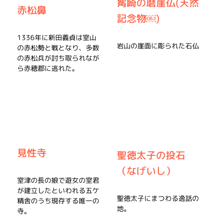
觜崎の磨崖仏(天然
赤松鼻
記念物￼)
1336年に新田義貞は室山
岩山の崖面に彫られた石仏
の赤松勢と戦となり、多数
の赤松兵が討ち取られなが
ら赤穂郡に逃れた。
見性寺
聖徳太子の投石
（なげいし）
室津の長の娘で遊女の室君
が建立したといわれる五ケ
聖徳太子にまつわる逸話の
精舎のうち現存する唯一の
地。
寺。