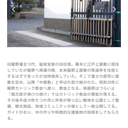
旧龍野藩主12代、脇坂安斐の旧住居。幕末に江戸上屋敷に居住
していたが龍野へ帰還の際、本来龍野上屋敷の聚遠亭を住居と
するはずであったが当時焼失していた。そこで藩士の邸宅に屋
敷を定め、以降「中屋敷」と呼ばれ受け継がれた。昭和28年に
龍野カトリック教会へ渡り、教会となる。映画男はつらいよ
「寅次郎夕焼け小焼け」ではカトリック教会の看板が見える。
その後平成16年たつの市に所有が移り広い敷地を公園として整
備、観光施設、地域コミュニティの場として一般公開してる。
ガイドがおり、中の作りや特徴的な建築物の説明をしてもらえ
る。