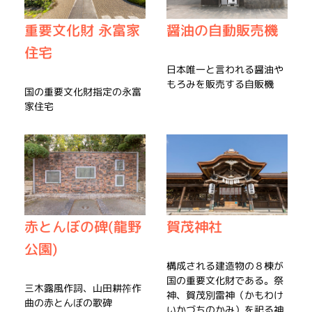
重要文化財 永富家
醤油の自動販売機
住宅
日本唯一と言われる醤油や
もろみを販売する自販機
国の重要文化財指定の永富
家住宅
赤とんぼの碑(龍野
賀茂神社
公園)
構成される建造物の８棟が
国の重要文化財である。祭
三木露風作詞、山田耕筰作
神、賀茂別雷神（かもわけ
曲の赤とんぼの歌碑
いかづちのかみ）を祀る神