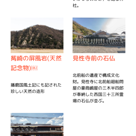
社。
觜崎の屏風岩(天然
見性寺前の石仏
記念物)￼
北前船の遺産で構成文化
財。見性寺に北前船廻船問
播磨国風土記にも記された
屋の豪商嶋屋の三木半四郎
珍しい天然の造形
が奉納した西国三十三所霊
場の石仏が並ぶ。