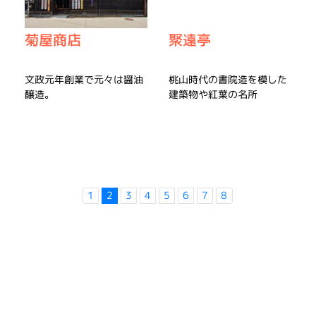
聚遠亭
菊屋商店
桃山時代の書院造を模した
文政元年創業で元々は醤油
建築物や紅葉の名所
醸造。
1
2
3
4
5
6
7
8