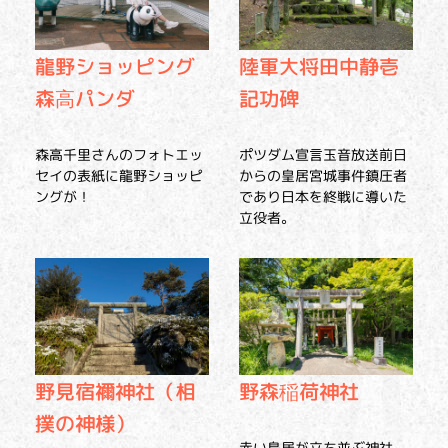
龍野ショッピング
陸軍大将田中静壱
森高パンダ
記功碑
森高千里さんのフォトエッ
ポツダム宣言玉音放送前日
セイの表紙に龍野ショッピ
からの皇居宮城事件鎮圧者
ングが！
であり日本を終戦に導いた
立役者。
野見宿禰神社（相
野森稲荷神社
撲の神様）
赤い鳥居が立ち並ぶ神社