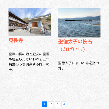
見性寺
聖徳太子の投石
（なげいし）
室津の長の娘で遊女の室君
が建立したといわれる五ケ
聖徳太子にまつわる逸話の
精舎のうち現存する唯一の
地。
寺。
1
2
3
4