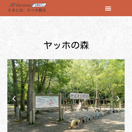
コ
ン
テ
ン
ヤッホの森
ツ
へ
ス
キ
ッ
プ