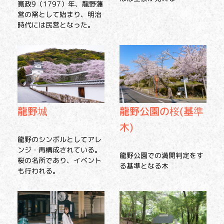
寛政9（1797）年、龍野藩
営の窯として始まり、明治
時代には民営となった。
龍野城
龍野公園の桜(基準
木)
龍野のシンボルとしてアレ
ンジ・再構成されている。
龍野公園での満開判定をす
桜の名所であり、イベント
る基準となる木
も行われる。