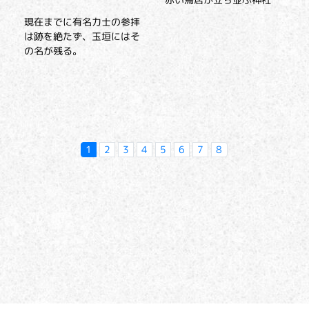
現在までに有名力士の参拝
は跡を絶たず、玉垣にはそ
の名が残る。
1
2
3
4
5
6
7
8