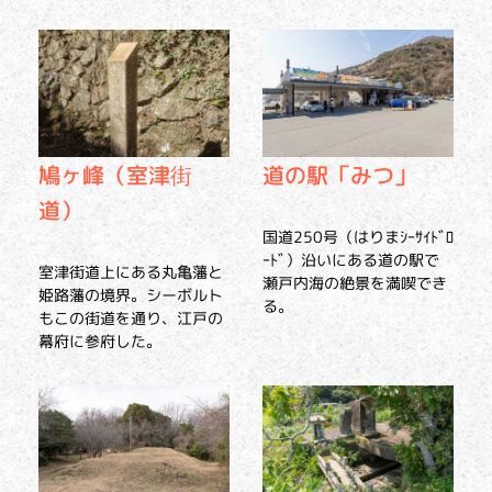
鳩ヶ峰（室津街
道の駅「みつ」
道）
国道250号（はりまｼｰｻｲﾄﾞﾛ
ｰﾄﾞ）沿いにある道の駅で
室津街道上にある丸亀藩と
瀬戸内海の絶景を満喫でき
姫路藩の境界。シーボルト
る。
もこの街道を通り、江戸の
幕府に参府した。