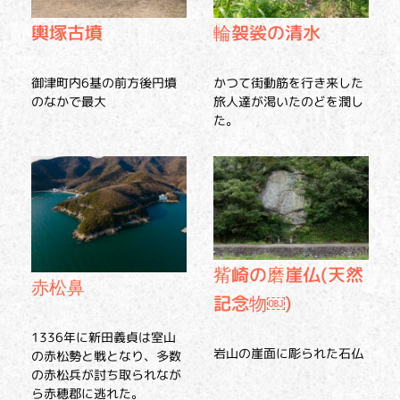
輿塚古墳
輪袈裟の清水
御津町内6基の前方後円墳
かつて街動筋を行き来した
のなかで最大
旅人達が渇いたのどを潤し
た。
觜崎の磨崖仏(天然
赤松鼻
記念物￼)
1336年に新田義貞は室山
岩山の崖面に彫られた石仏
の赤松勢と戦となり、多数
の赤松兵が討ち取られなが
ら赤穂郡に逃れた。