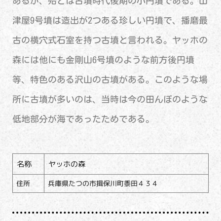
あるが、殆どは古墳時代後期の小円墳である。山
津屋9号墳は造出が2つある珍しい円墳で、播磨最
古の横穴式石室を持つ古墳と言われる。ヤッホの
森には他にも金剛山6号墳のような前方後円墳
等、特色のある沢山の古墳がある。このような場
所に古墳が多いのは、当時は今の田んぼのような
低地部分が海であったためである。
名称
ヤッホの森
住所
兵庫県たつの市揖保川町黍田４３４