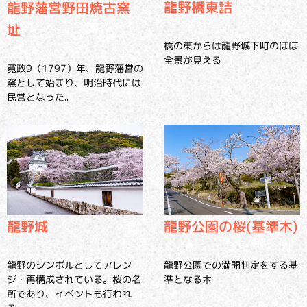
龍野橋東詰
龍野藩営野田焼古窯
址
橋の東からは龍野城下町のほぼ
全景が見える
寛政9（1797）年、龍野藩営の
窯として始まり、明治時代には
民営となった。
龍野城
龍野公園の桜(基準木)
龍野のシンボルとしてアレン
龍野公園での満開判定をする基
ジ・再構成されている。桜の名
準となる木
所であり、イベントも行われ