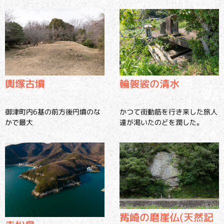
輿塚古墳
輪袈裟の清水
御津町内6基の前方後円墳のな
かつて街動筋を行き来した旅人
かで最大
達が渇いたのどを潤した。
觜崎の磨崖仏(天然記