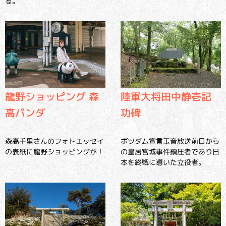
る。
龍野ショッピング 森
陸軍大将田中静壱記
高パンダ
功碑
森高千里さんのフォトエッセイ
ポツダム宣言玉音放送前日から
の表紙に龍野ショッピングが！
の皇居宮城事件鎮圧者であり日
本を終戦に導いた立役者。