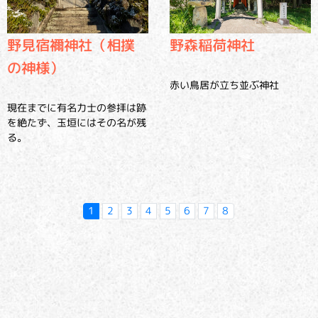
野見宿禰神社（相撲
野森稲荷神社
の神様）
赤い鳥居が立ち並ぶ神社
現在までに有名力士の参拝は跡
を絶たず、玉垣にはその名が残
る。
1
2
3
4
5
6
7
8