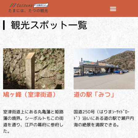
観光スポット一覧
鳩ヶ峰（室津街道）
道の駅「みつ」
室津街道上にある丸亀藩と姫路
国道250号（はりまｼｰｻｲﾄﾞﾛｰ
藩の境界。シーボルトもこの街
ﾄﾞ）沿いにある道の駅で瀬戸内
道を通り、江戸の幕府に参府し
海の絶景を満喫できる。
た。