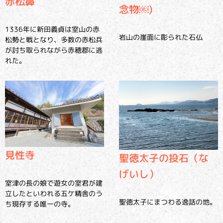
赤松鼻
念物￼)
1336年に新田義貞は室山の赤
岩山の崖面に彫られた石仏
松勢と戦となり、多数の赤松兵
が討ち取られながら赤穂郡に逃
れた。
見性寺
聖徳太子の投石（な
げいし）
室津の長の娘で遊女の室君が建
立したといわれる五ケ精舎のう
聖徳太子にまつわる逸話の地。
ち現存する唯一の寺。