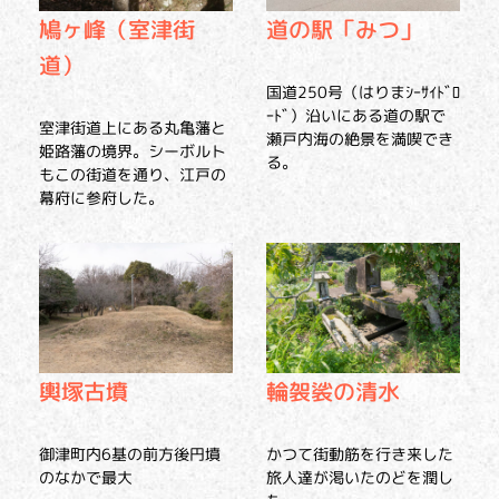
鳩ヶ峰（室津街
道の駅「みつ」
道）
国道250号（はりまｼｰｻｲﾄﾞﾛ
ｰﾄﾞ）沿いにある道の駅で
室津街道上にある丸亀藩と
瀬戸内海の絶景を満喫でき
姫路藩の境界。シーボルト
る。
もこの街道を通り、江戸の
幕府に参府した。
輿塚古墳
輪袈裟の清水
御津町内6基の前方後円墳
かつて街動筋を行き来した
のなかで最大
旅人達が渇いたのどを潤し