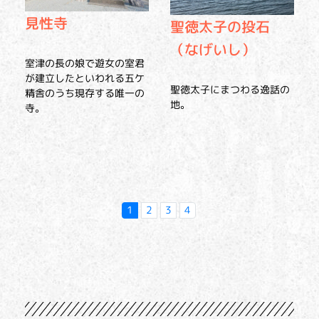
見性寺
聖徳太子の投石
（なげいし）
室津の長の娘で遊女の室君
が建立したといわれる五ケ
聖徳太子にまつわる逸話の
精舎のうち現存する唯一の
地。
寺。
1
2
3
4