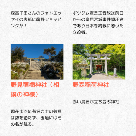
森高千里さんのフォトエッ
ポツダム宣言玉音放送前日
セイの表紙に龍野ショッピ
からの皇居宮城事件鎮圧者
ングが！
であり日本を終戦に導いた
立役者。
野見宿禰神社（相
野森稲荷神社
撲の神様）
赤い鳥居が立ち並ぶ神社
現在までに有名力士の参拝
は跡を絶たず、玉垣にはそ
の名が残る。