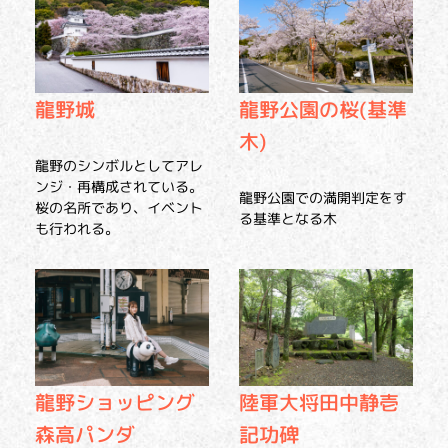
龍野城
龍野公園の桜(基準
木)
龍野のシンボルとしてアレ
ンジ・再構成されている。
龍野公園での満開判定をす
桜の名所であり、イベント
る基準となる木
も行われる。
龍野ショッピング
陸軍大将田中静壱
森高パンダ
記功碑