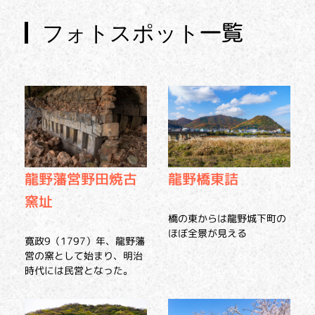
フォトスポット一覧
龍野橋東詰
龍野藩営野田焼古
窯址
橋の東からは龍野城下町の
ほぼ全景が見える
寛政9（1797）年、龍野藩
営の窯として始まり、明治
時代には民営となった。