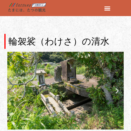
コ
ン
テ
ン
輪袈裟（わけさ）の清水
ツ
へ
ス
キ
ッ
プ