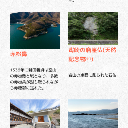
た。
觜崎の磨崖仏(天然
赤松鼻
記念物￼)
1336年に新田義貞は室山
岩山の崖面に彫られた石仏
の赤松勢と戦となり、多数
の赤松兵が討ち取られなが
ら赤穂郡に逃れた。