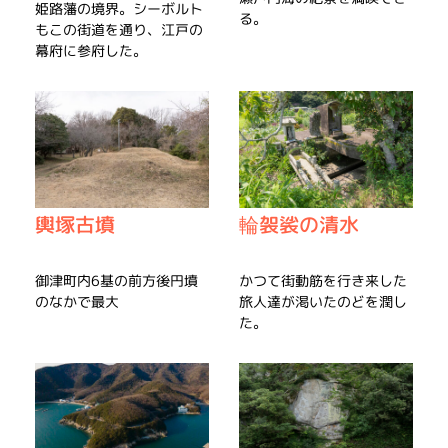
姫路藩の境界。シーボルト
る。
もこの街道を通り、江戸の
幕府に参府した。
輿塚古墳
輪袈裟の清水
御津町内6基の前方後円墳
かつて街動筋を行き来した
のなかで最大
旅人達が渇いたのどを潤し
た。