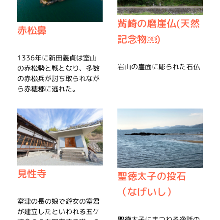
觜崎の磨崖仏(天然
赤松鼻
記念物￼)
1336年に新田義貞は室山
岩山の崖面に彫られた石仏
の赤松勢と戦となり、多数
の赤松兵が討ち取られなが
ら赤穂郡に逃れた。
見性寺
聖徳太子の投石
（なげいし）
室津の長の娘で遊女の室君
が建立したといわれる五ケ
聖徳太子にまつわる逸話の