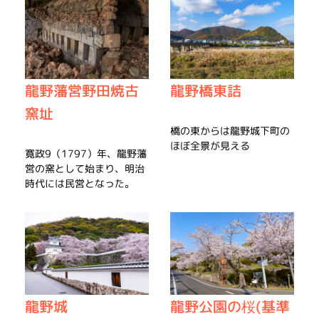
龍野橋東詰
龍野藩営野田焼古
窯址
橋の東からは龍野城下町の
ほぼ全景が見える
寛政9（1797）年、龍野藩
営の窯として始まり、明治
時代には民営となった。
龍野城
龍野公園の桜(基準