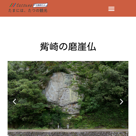
コ
ン
テ
ン
觜崎の磨崖仏
ツ
へ
ス
キ
ッ
プ