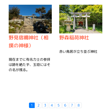
野見宿禰神社（相
野森稲荷神社
撲の神様）
赤い鳥居が立ち並ぶ神社
現在までに有名力士の参拝
は跡を絶たず、玉垣にはそ
の名が残る。
1
2
3
4
5
6
7
8