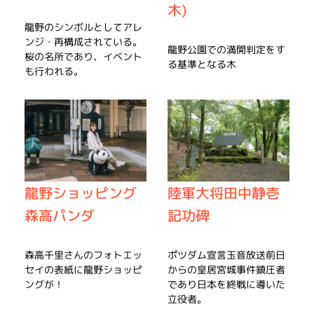
木)
龍野のシンボルとしてアレ
ンジ・再構成されている。
龍野公園での満開判定をす
桜の名所であり、イベント
る基準となる木
も行われる。
龍野ショッピング
陸軍大将田中静壱
森高パンダ
記功碑
森高千里さんのフォトエッ
ポツダム宣言玉音放送前日
セイの表紙に龍野ショッピ
からの皇居宮城事件鎮圧者
ングが！
であり日本を終戦に導いた
立役者。