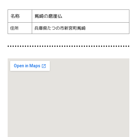
名称
觜崎の磨崖仏
住所
兵庫県たつの市新宮町觜崎