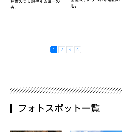
精舎のうち現存する唯一の
地。
寺。
1
2
3
4
フォトスポット一覧