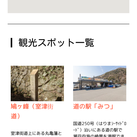
観光スポット一覧
鳩ヶ峰（室津街
道の駅「みつ」
道）
国道250号（はりまｼｰｻｲﾄﾞﾛ
ｰﾄﾞ）沿いにある道の駅で
室津街道上にある丸亀藩と
瀬戸内海の絶景を満喫でき