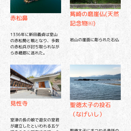
觜崎の磨崖仏(天然
赤松鼻
記念物￼)
1336年に新田義貞は室山
岩山の崖面に彫られた石仏
の赤松勢と戦となり、多数
の赤松兵が討ち取られなが
ら赤穂郡に逃れた。
見性寺
聖徳太子の投石
（なげいし）
室津の長の娘で遊女の室君
が建立したといわれる五ケ
聖徳太子にまつわる逸話の