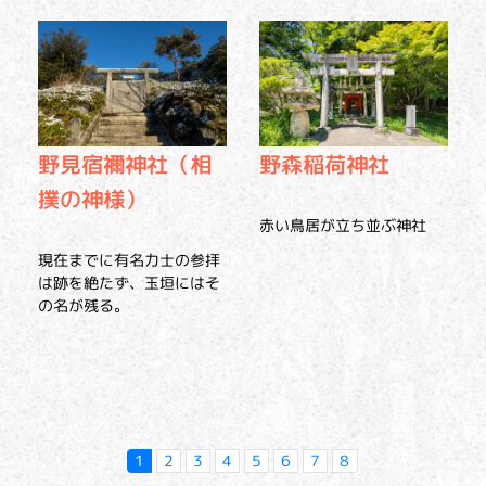
野見宿禰神社（相
野森稲荷神社
撲の神様）
赤い鳥居が立ち並ぶ神社
現在までに有名力士の参拝
は跡を絶たず、玉垣にはそ
の名が残る。
1
2
3
4
5
6
7
8