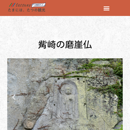
コ
ン
テ
ン
觜崎の磨崖仏
ツ
へ
ス
キ
ッ
プ