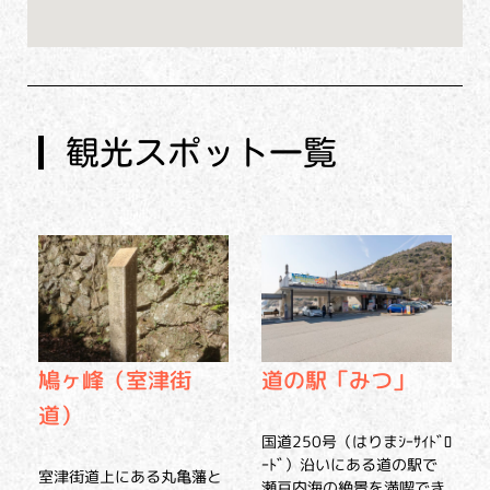
観光スポット一覧
鳩ヶ峰（室津街
道の駅「みつ」
道）
国道250号（はりまｼｰｻｲﾄﾞﾛ
ｰﾄﾞ）沿いにある道の駅で
室津街道上にある丸亀藩と
瀬戸内海の絶景を満喫でき