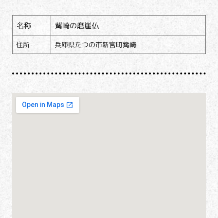
名称
觜崎の磨崖仏
住所
兵庫県たつの市新宮町觜崎