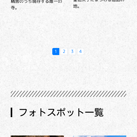
精舎のうち現存する唯一の
地。
寺。
1
2
3
4
フォトスポット一覧