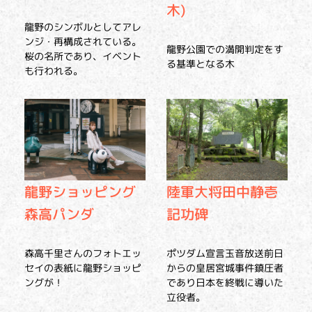
木)
龍野のシンボルとしてアレ
ンジ・再構成されている。
龍野公園での満開判定をす
桜の名所であり、イベント
る基準となる木
も行われる。
龍野ショッピング
陸軍大将田中静壱
森高パンダ
記功碑
森高千里さんのフォトエッ
ポツダム宣言玉音放送前日
セイの表紙に龍野ショッピ
からの皇居宮城事件鎮圧者
ングが！
であり日本を終戦に導いた
立役者。