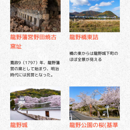
龍野橋東詰
龍野藩営野田焼古
窯址
橋の東からは龍野城下町の
ほぼ全景が見える
寛政9（1797）年、龍野藩
営の窯として始まり、明治
時代には民営となった。
龍野城
龍野公園の桜(基準