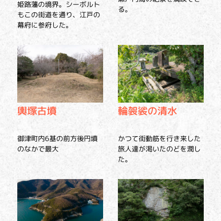
姫路藩の境界。シーボルト
る。
もこの街道を通り、江戸の
幕府に参府した。
輿塚古墳
輪袈裟の清水
御津町内6基の前方後円墳
かつて街動筋を行き来した
のなかで最大
旅人達が渇いたのどを潤し
た。