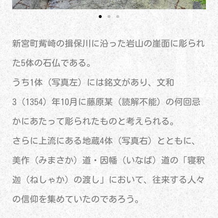
新宮町觜崎の揖保川に沿った岩山の崖面に彫られ
た5体の石仏である。
うち1体（写真左）には銘文があり、文和
3（1354）年10月に藤原某（読解不能）の何回忌
かにあたって彫られたものと考えられる。
さらに上流にある地蔵4体（写真右）とともに、
美作
（みまさか）
道・因幡
（いなば）
道の「寝釈
迦
（ねしゃか）
の渡し」において、往来する人々
の信仰を集めていたのであろう。