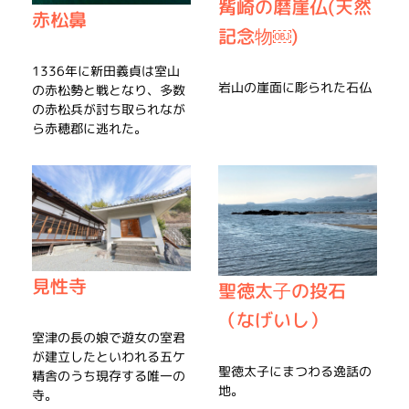
觜崎の磨崖仏(天然
赤松鼻
記念物￼)
1336年に新田義貞は室山
岩山の崖面に彫られた石仏
の赤松勢と戦となり、多数
の赤松兵が討ち取られなが
ら赤穂郡に逃れた。
見性寺
聖徳太子の投石
（なげいし）
室津の長の娘で遊女の室君
が建立したといわれる五ケ
聖徳太子にまつわる逸話の
精舎のうち現存する唯一の
地。
寺。