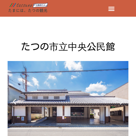
コ
ン
テ
ン
たつの市立中央公民館
ツ
へ
ス
キ
ッ
プ