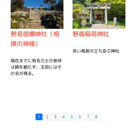
野見宿禰神社（相
野森稲荷神社
撲の神様）
赤い鳥居が立ち並ぶ神社
現在までに有名力士の参拝
は跡を絶たず、玉垣にはそ
の名が残る。
1
2
3
4
5
6
7
8