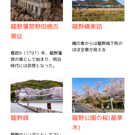
龍野橋東詰
龍野藩営野田焼古
窯址
橋の東からは龍野城下町の
ほぼ全景が見える
寛政9（1797）年、龍野藩
営の窯として始まり、明治
時代には民営となった。
龍野城
龍野公園の桜(基準
木)
龍野のシンボルとしてアレ