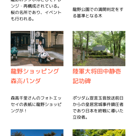
ンジ・再構成されている。
龍野公園での満開判定をす
桜の名所であり、イベント
る基準となる木
も行われる。
龍野ショッピング
陸軍大将田中静壱
森高パンダ
記功碑
森高千里さんのフォトエッ
ポツダム宣言玉音放送前日
セイの表紙に龍野ショッピ
からの皇居宮城事件鎮圧者
ングが！
であり日本を終戦に導いた
立役者。