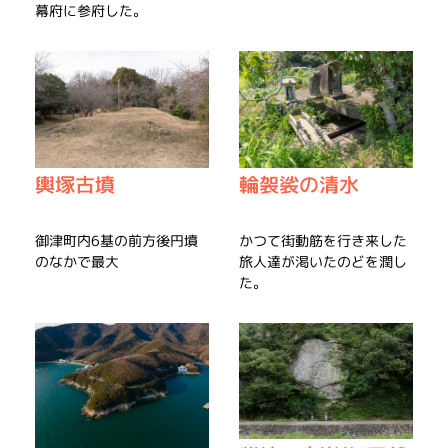
幕府に参府した。
輿塚古墳
輪袈裟の清水
御津町内6基の前方後円墳
かつて街動筋を行き来した
のなかで最大
旅人達が渇いたのどを潤し
た。