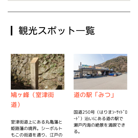
観光スポット一覧
鳩ヶ峰（室津街
道の駅「みつ」
道）
国道250号（はりまｼｰｻｲﾄﾞﾛ
ｰﾄﾞ）沿いにある道の駅で
室津街道上にある丸亀藩と
瀬戸内海の絶景を満喫でき
姫路藩の境界。シーボルト
る。
もこの街道を通り、江戸の