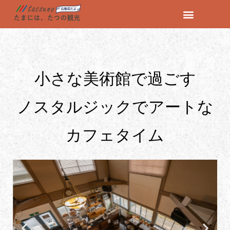
コ
ン
テ
ン
小さな美術館で過ごす
ツ
へ
ス
ノスタルジックでアートな
キ
ッ
カフェタイム
プ