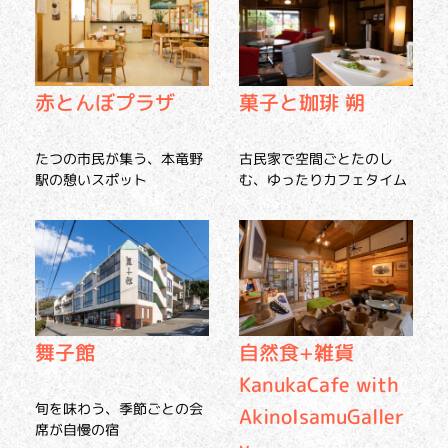
赤とんぼプラザ
菓子と珈琲 朔
たつの市民が集う、本竜野
古民家で空間ごとたのし
駅の憩いスポット
む、ゆったりカフェタイム
舞子館
自然食+雑貨
KanukaCafe with
旬を味わう、季節ごとの会
AkinoIsamuGaller
席が自慢の宿
y