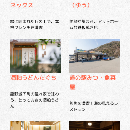
ネックス
（ゆう）
緑に囲まれた丘の上で、本
笑顔が集まる、アットホー
格フレンチを満喫
ムな鉄板焼き店
酒粕うどんたぐち
道の駅みつ・魚菜
屋
龍野城下町の隠れ家で味わ
う、とっておきの酒粕うど
旬魚を満喫！海の見えるレ
ん
ストラン