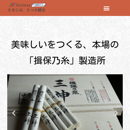
コ
ン
テ
ン
美味しいをつくる、本場の
ツ
へ
ス
「揖保乃糸」製造所
キ
ッ
プ