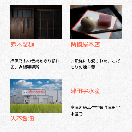
赤木製麺
觜崎屋本店
揖保乃糸の伝統を守り続け
お殿様にも愛された、こだ
る、老舗製麺所
わりの煉羊羹
津田宇水産
室津の絶品生牡蠣は津田宇
水産で
矢木醤油