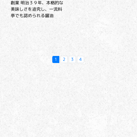
創業 明治３９年、本格的な
美味しさを追究し、一流料
亭でも認められる醤油
1
2
3
4