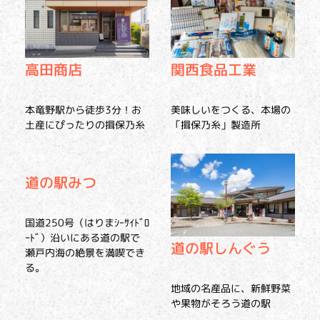
高田商店
関西食品工業
本竜野駅から徒歩3分！お
美味しいをつくる、本場の
土産にぴったりの揖保乃糸
「揖保乃糸」製造所
道の駅みつ
国道250号（はりまｼｰｻｲﾄﾞﾛ
ｰﾄﾞ）沿いにある道の駅で
道の駅しんぐう
瀬戸内海の絶景を満喫でき
る。
地域の名産品に、新鮮野菜
や果物がそろう道の駅