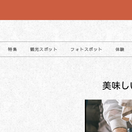
コ
ン
テ
ン
ツ
特集
観光スポット
フォトスポット
体験
へ
ス
キ
ッ
美味し
プ