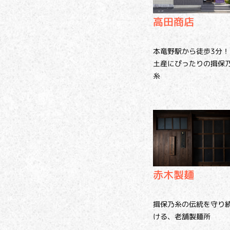
高田商店
本竜野駅から徒歩3分！
土産にぴったりの揖保
糸
赤木製麺
揖保乃糸の伝統を守り
ける、老舗製麺所