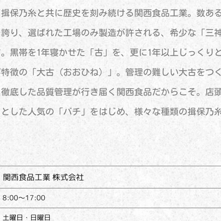
、揖保乃糸と共に歴史を刻み続ける関西食品工業。数あ
を誇り、選ばれた工場のみ製造が許される、希少な「三
。黒帯を1年寝かせた「古」を、更に1年以上じっくり
が特徴の「大古（おおひね）」。管理の難しい大古をつ
、徹底した品質管理が行き届く関西食品だからこそ。店
りとした人気の「バチ」をはじめ、様々な種類の揖保乃
関西食品工業 株式会社
8:00～17:00
土曜日・日曜日