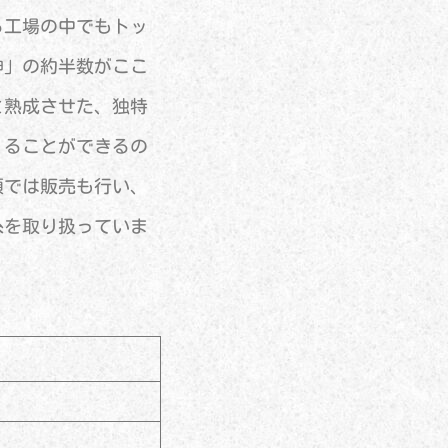
る工場の中でもトッ
神」の約半数がここ
と熟成させた、独特
くることができるの
頭では販売も行い、
糸を取り扱っていま