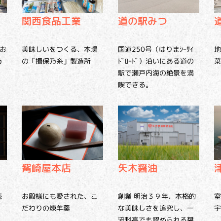
関西食品工業
道の駅みつ
地
お
美味しいをつくる、本場
国道250号（はりまｼｰｻｲ
菜
乃
の「揖保乃糸」製造所
ﾄﾞﾛｰﾄﾞ）沿いにある道の
駅で瀬戸内海の絶景を満
喫できる。
觜崎屋本店
矢木醤油
続
お殿様にも愛された、こ
創業 明治３９年、本格的
室
だわりの煉羊羹
な美味しさを追究し、一
宇
流料亭でも認められる醤