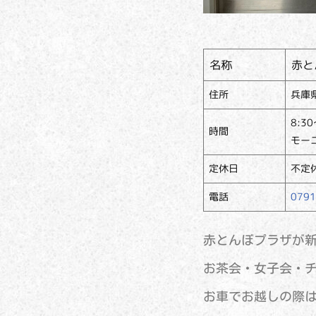
名称
赤と
住所
兵庫県
8:3
時間
モーニ
定休日
不定
電話
0791
赤とんぼプラザが
お茶会・女子会・
お車でお越しの際