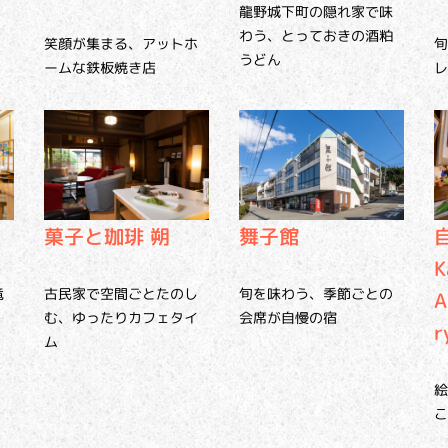
龍野城下町の隠れ家で味
わう、とっておきの酒粕
、
笑顔が集まる、アットホ
旬
うどん
ームな鉄板焼き店
レ
菓子と珈琲 朔
舞子館
K
古民家で空間ごとたのし
竜
旬を味わう、季節ごとの
A
む、ゆったりカフェタイ
会席が自慢の宿
r
ム
絵
こ