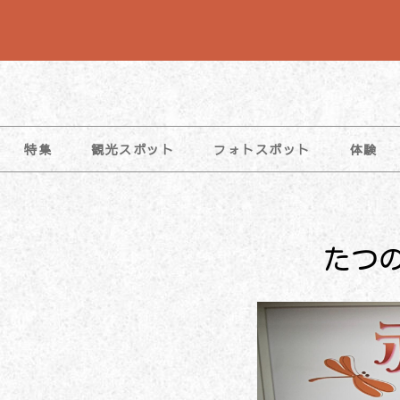
コ
ン
テ
ン
ツ
特集
観光スポット
フォトスポット
体験
へ
ス
キ
ッ
たつ
プ