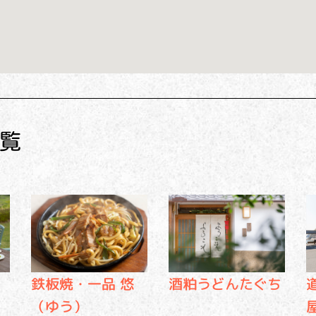
覧
鉄板焼・一品 悠
酒粕うどんたぐち
（ゆう）