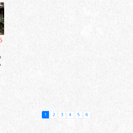
ら
め
ム
1
2
3
4
5
6