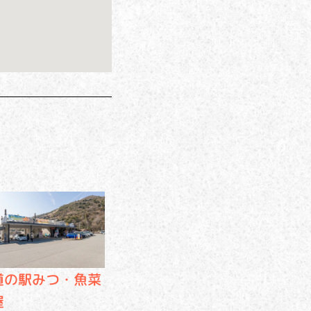
道の駅みつ・魚菜
屋