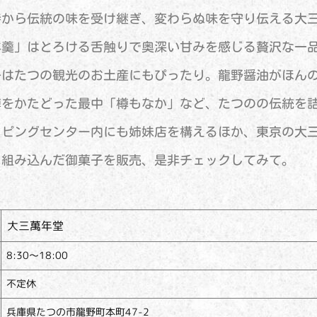
時から伝統の味を受け継ぎ、変わらぬ味を守り伝える大
羊羹」はとろける舌触りで奥深い甘みを感じる贅沢な一
子はたつの観光のお土産にもぴったり。龍野醤油がほん
樽をかたどった最中「樽もなか」など、たつのの伝統を
ピングセンター内にも姉妹店を構えるほか、東京の大三萬年
に組み込んだ御菓子を販売、是非チェックしてみて。
大三萬年堂
8:30～18:00
不定休
兵庫県たつの市龍野町本町47-2