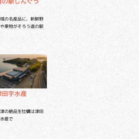
道の駅しんぐう
域の名産品に、新鮮野
や果物がそろう道の駅
津田宇水産
津の絶品生牡蠣は津田
水産で