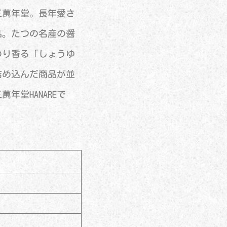
三萬年堂。長年愛さ
品。たつの名産の醤
のり香る「しょうゆ
詰め込んだ商品が並
堂HANAREで