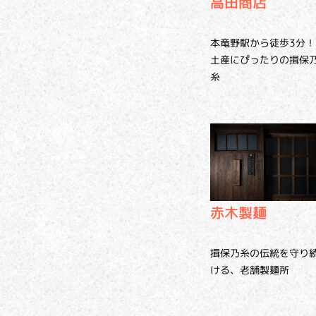
高田商店
本竜野駅から徒歩3分！
土産にぴったりの揖保
糸
赤木製麺
揖保乃糸の伝統を守り
ける、老舗製麺所