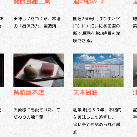
関西食品工業
道の駅みつ
地
お
美味しいをつくる、本場
国道250号（はりまｼｰｻｲ
菜
乃
の「揖保乃糸」製造所
ﾄﾞﾛｰﾄﾞ）沿いにある道の
駅で瀬戸内海の絶景を満
喫できる。
觜崎屋本店
矢木醤油
続
お殿様にも愛された、こ
創業 明治３９年、本格的
室
だわりの煉羊羹
な美味しさを追究し、一
宇
流料亭でも認められる醤
油