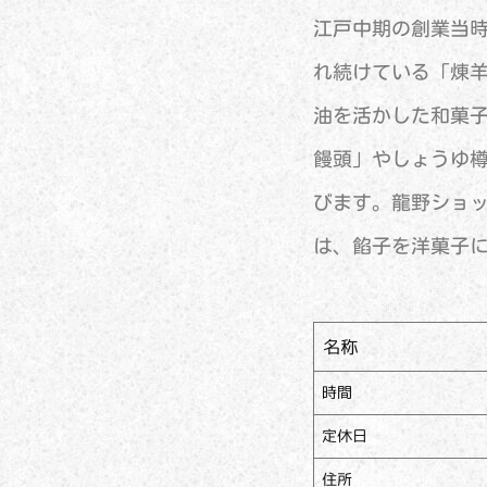
江戸中期の創業当
れ続けている「煉
油を活かした和菓
饅頭」やしょうゆ
びます。龍野ショッ
は、餡子を洋菓子
名称
時間
定休日
住所