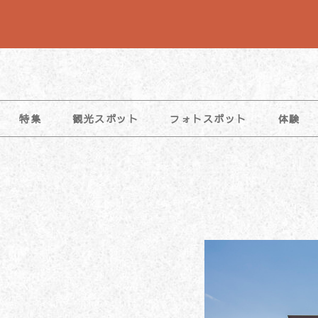
コ
ン
テ
ン
ツ
特集
観光スポット
フォトスポット
体験
へ
ス
キ
ッ
プ