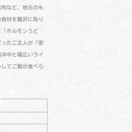
お肉など、地元のも
の食材を贅沢に取り
た「ホルモンうど
だったご主人が「家
和洋中と幅広いライ
心してご飯が食べら