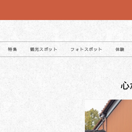
コ
ン
テ
ン
ツ
特集
観光スポット
フォトスポット
体験
へ
ス
キ
ッ
心
プ