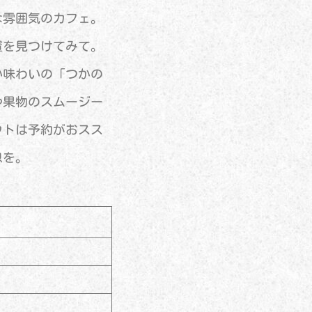
な雰囲気のカフェ。
置を見つけてみて。
い味わいの「つかの
や果物のスムージー
ウトは予約がおスス
息を。