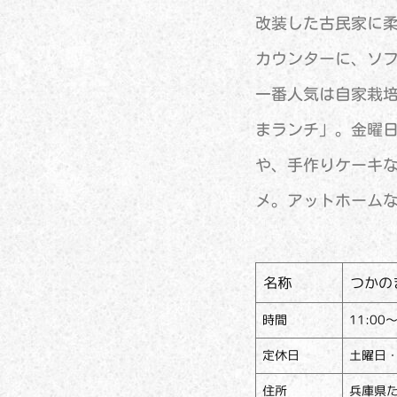
改装した古民家に
カウンターに、ソ
一番人気は自家栽
まランチ」。金曜
や、手作りケーキ
メ。アットホーム
名称
つかの
時間
11:00
定休日
土曜日
住所
兵庫県た