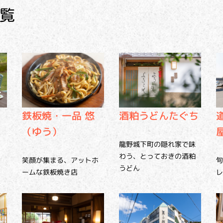
覧
鉄板焼・一品 悠
酒粕うどんたぐち
（ゆう）
龍野城下町の隠れ家で味
わう、とっておきの酒粕
、
笑顔が集まる、アットホ
旬
うどん
ームな鉄板焼き店
レ