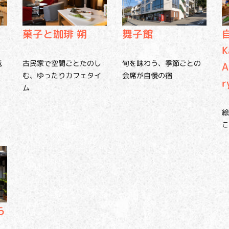
菓子と珈琲 朔
舞子館
K
古民家で空間ごとたのし
竜
旬を味わう、季節ごとの
A
む、ゆったりカフェタイ
会席が自慢の宿
r
ム
絵
こ
ら