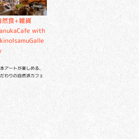
自然食+雑貨
anukaCafe with
kinoIsamuGalle
y
本アートが楽しめる、
だわりの自然派カフェ