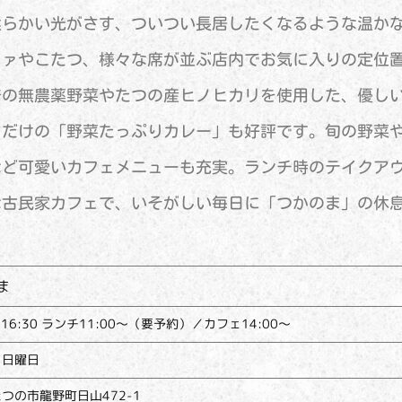
柔らかい光がさす、ついつい長居したくなるような温か
ファやこたつ、様々な席が並ぶ店内でお気に入りの定位
培の無農薬野菜やたつの産ヒノヒカリを使用した、優し
日だけの「野菜たっぷりカレー」も好評です。旬の野菜
など可愛いカフェメニューも充実。ランチ時のテイクア
な古民家カフェで、いそがしい毎日に「つかのま」の休
ま
～16:30 ランチ11:00～（要予約）／カフェ14:00～
・日曜日
つの市龍野町日山472-1