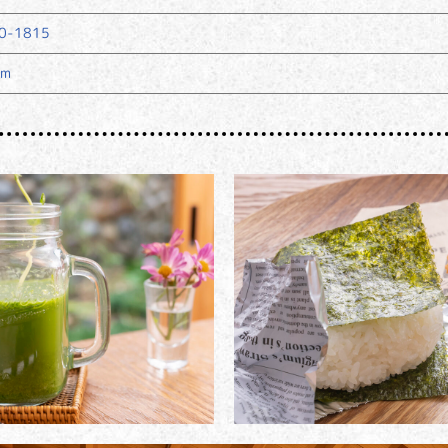
0-1815
am