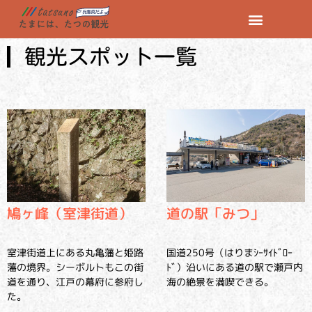
観光スポット一覧
鳩ヶ峰（室津街道）
道の駅「みつ」
室津街道上にある丸亀藩と姫路
国道250号（はりまｼｰｻｲﾄﾞﾛｰ
藩の境界。シーボルトもこの街
ﾄﾞ）沿いにある道の駅で瀬戸内
道を通り、江戸の幕府に参府し
海の絶景を満喫できる。
た。