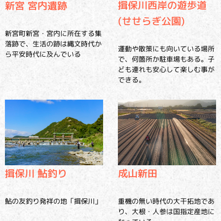
揖保川西岸の遊歩道
新宮 宮内遺跡
(せせらぎ公園)
新宮町新宮・宮内に所在する集
落跡で、生活の跡は縄文時代か
運動や散策にも向いている場所
ら平安時代に及んでいる
で、何箇所か駐車場もある。子
ども連れも安心して楽しむ事が
できる。
揖保川 鮎釣り
成山新田
鮎の友釣り発祥の地「揖保川」
重機の無い時代の大干拓地であ
り、大根・人参は国指定産地に