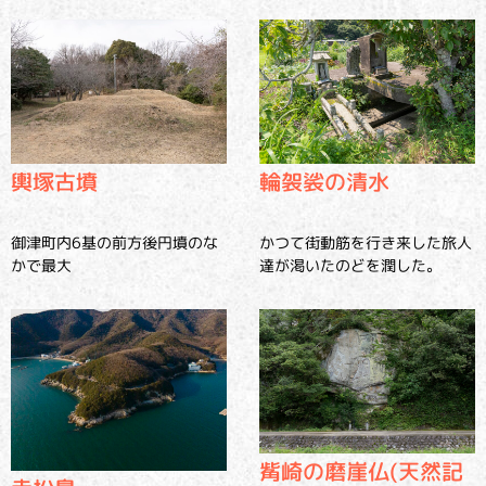
輿塚古墳
輪袈裟の清水
御津町内6基の前方後円墳のな
かつて街動筋を行き来した旅人
かで最大
達が渇いたのどを潤した。
觜崎の磨崖仏(天然記