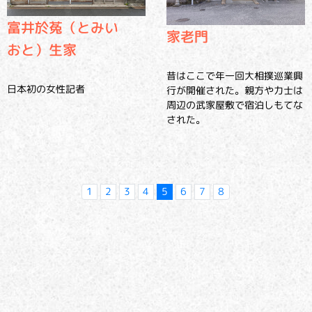
富井於菟（とみい
家老門
おと）生家
昔はここで年一回大相撲巡業興
日本初の女性記者
行が開催された。親方や力士は
周辺の武家屋敷で宿泊しもてな
された。
1
2
3
4
5
6
7
8