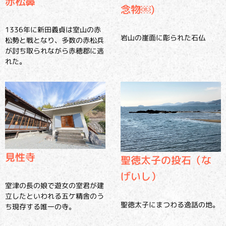
赤松鼻
念物￼)
1336年に新田義貞は室山の赤
岩山の崖面に彫られた石仏
松勢と戦となり、多数の赤松兵
が討ち取られながら赤穂郡に逃
れた。
見性寺
聖徳太子の投石（な
げいし）
室津の長の娘で遊女の室君が建
立したといわれる五ケ精舎のう
聖徳太子にまつわる逸話の地。
ち現存する唯一の寺。