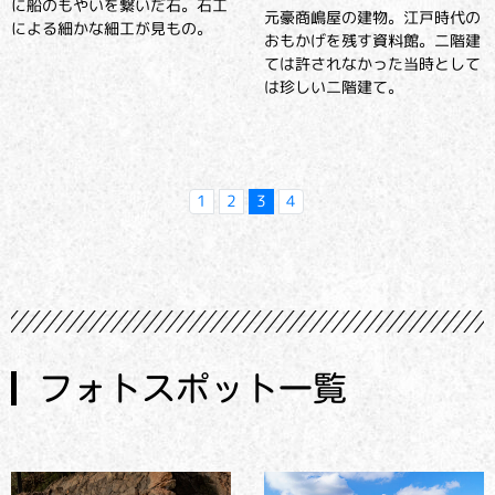
に船のもやいを繋いだ石。石工
元豪商嶋屋の建物。江戸時代の
による細かな細工が見もの。
おもかげを残す資料館。二階建
ては許されなかった当時として
は珍しい二階建て。
1
2
3
4
フォトスポット一覧