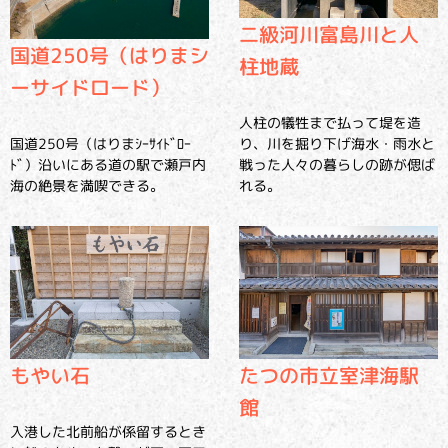
二級河川富島川と人
国道250号（はりまシ
柱地蔵
ーサイドロード）
人柱の犠牲まで払って堤を造
国道250号（はりまｼｰｻｲﾄﾞﾛｰ
り、川を掘り下げ海水・雨水と
ﾄﾞ）沿いにある道の駅で瀬戸内
戦った人々の暮らしの跡が偲ば
海の絶景を満喫できる。
れる。
もやい石
たつの市立室津海駅
館
入港した北前船が係留するとき