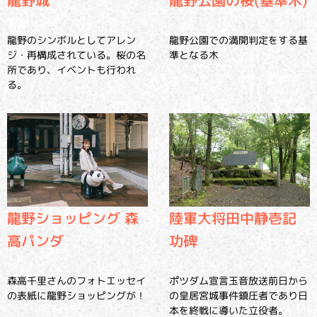
龍野のシンボルとしてアレン
龍野公園での満開判定をする基
ジ・再構成されている。桜の名
準となる木
所であり、イベントも行われ
る。
龍野ショッピング 森
陸軍大将田中静壱記
高パンダ
功碑
森高千里さんのフォトエッセイ
ポツダム宣言玉音放送前日から
の表紙に龍野ショッピングが！
の皇居宮城事件鎮圧者であり日
本を終戦に導いた立役者。