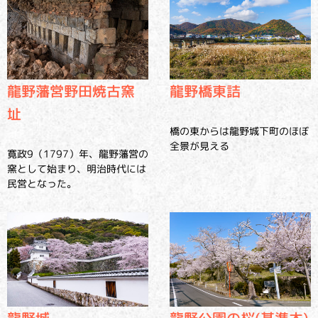
龍野橋東詰
龍野藩営野田焼古窯
址
橋の東からは龍野城下町のほぼ
全景が見える
寛政9（1797）年、龍野藩営の
窯として始まり、明治時代には
民営となった。
龍野城
龍野公園の桜(基準木)