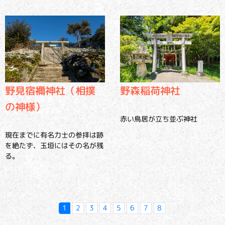
野見宿禰神社（相撲
野森稲荷神社
の神様）
赤い鳥居が立ち並ぶ神社
現在までに有名力士の参拝は跡
を絶たず、玉垣にはその名が残
る。
1
2
3
4
5
6
7
8