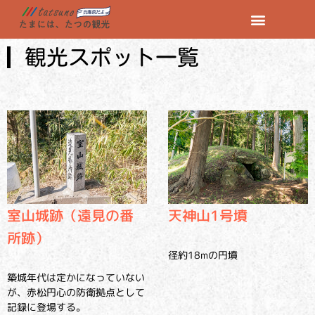
観光スポット一覧
室山城跡（遠見の番
天神山1号墳
所跡）
径約18mの円墳
築城年代は定かになっていない
が、赤松円心の防衛拠点として
記録に登場する。