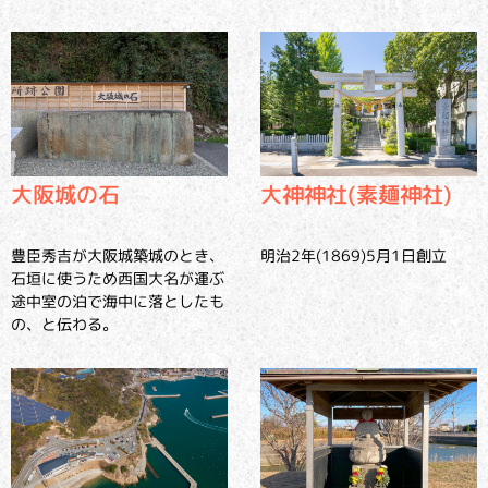
大阪城の石
大神神社(素麺神社)
豊臣秀吉が大阪城築城のとき、
明治2年(1869)5月1日創立
石垣に使うため西国大名が運ぶ
途中室の泊で海中に落としたも
の、と伝わる。