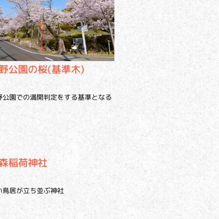
野公園の桜(基準木)
野公園での満開判定をする基準となる
森稲荷神社
い鳥居が立ち並ぶ神社