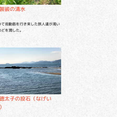
袈裟の清水
つて街動筋を行き来した旅人達が渇い
のどを潤した。
徳太子の投石（なげい
）