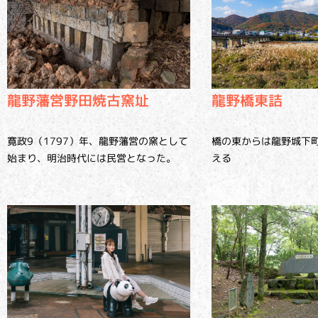
龍野橋東詰
龍野藩営野田焼古窯址
橋の東からは龍野城下
寛政9（1797）年、龍野藩営の窯として
える
始まり、明治時代には民営となった。