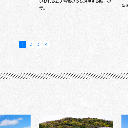
いわれる五ケ精舎のうち現存する唯一の
聖
寺。
1
2
3
4