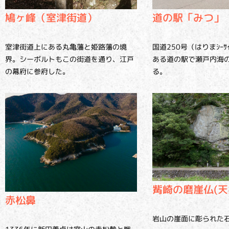
鳩ヶ峰（室津街道）
道の駅「みつ」
室津街道上にある丸亀藩と姫路藩の境
国道250号（はりまｼｰｻｲ
界。シーボルトもこの街道を通り、江戸
ある道の駅で瀬戸内海
の幕府に参府した。
る。
觜崎の磨崖仏(天
赤松鼻
岩山の崖面に彫られた