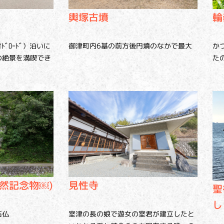
輪
輿塚古墳
ﾄﾞﾛｰﾄﾞ）沿いに
か
御津町内6基の前方後円墳のなかで最大
の絶景を満喫でき
た
然記念物￼)
見性寺
聖
し
石仏
室津の長の娘で遊女の室君が建立したと