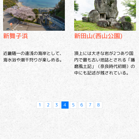
新舞子浜
新田山(西山公園)
近畿随一の遠浅の海岸として、
頂上には大きな岩が2つあり国
海水浴や潮干狩りが楽しめる。
内で最も古い地誌とされる「播
磨風土記」（奈良時代初期）の
中にも記述が残されている。
1
2
3
4
5
6
7
8