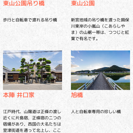
東山公園吊り橋
東山公園
歩行と自転車で渡れる吊り橋
新宮地域の吊り橋を渡った揖保
川東岸の小嵐山（こあらしや
ま）の山裾一帯は、つつじと紅
葉で有名です。
旭橋
本陣 井口家
人と自転車専用の珍しい橋
江戸時代、山陽道は正條の渡し
近くに片島宿，正條宿の二つの
宿場があり，西国の大名たちは
室津街道を通って北上し、ここ