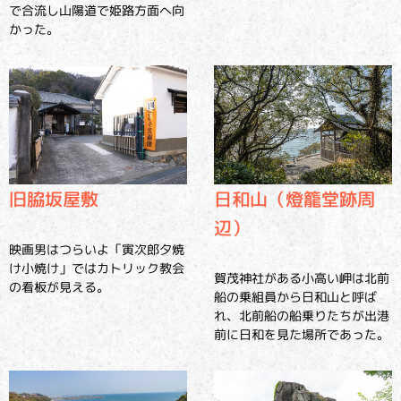
で合流し山陽道で姫路方面へ向
かった。
旧脇坂屋敷
日和山（燈籠堂跡周
辺）
映画男はつらいよ「寅次郎夕焼
け小焼け」ではカトリック教会
賀茂神社がある小高い岬は北前
の看板が見える。
船の乗組員から日和山と呼ば
れ、北前船の船乗りたちが出港
前に日和を見た場所であった。