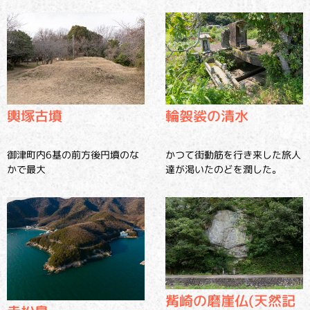
輿塚古墳
輪袈裟の清水
御津町内6基の前方後円墳のな
かつて街動筋を行き来した旅人
かで最大
達が渇いたのどを潤した。
觜崎の磨崖仏(天然記