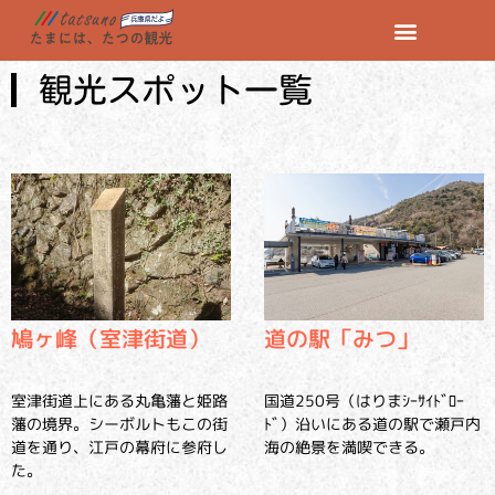
観光スポット一覧
鳩ヶ峰（室津街道）
道の駅「みつ」
室津街道上にある丸亀藩と姫路
国道250号（はりまｼｰｻｲﾄﾞﾛｰ
藩の境界。シーボルトもこの街
ﾄﾞ）沿いにある道の駅で瀬戸内
道を通り、江戸の幕府に参府し
海の絶景を満喫できる。
た。