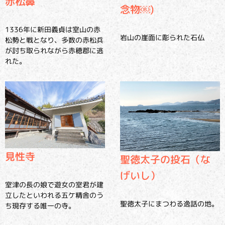
赤松鼻
念物￼)
1336年に新田義貞は室山の赤
岩山の崖面に彫られた石仏
松勢と戦となり、多数の赤松兵
が討ち取られながら赤穂郡に逃
れた。
見性寺
聖徳太子の投石（な
げいし）
室津の長の娘で遊女の室君が建
立したといわれる五ケ精舎のう
聖徳太子にまつわる逸話の地。
ち現存する唯一の寺。