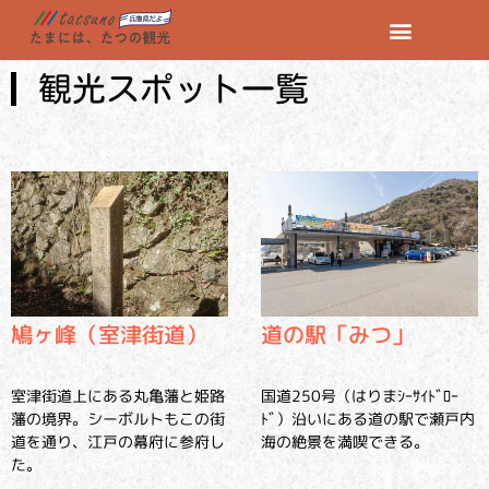
観光スポット一覧
鳩ヶ峰（室津街道）
道の駅「みつ」
室津街道上にある丸亀藩と姫路
国道250号（はりまｼｰｻｲﾄﾞﾛｰ
藩の境界。シーボルトもこの街
ﾄﾞ）沿いにある道の駅で瀬戸内
道を通り、江戸の幕府に参府し
海の絶景を満喫できる。
た。