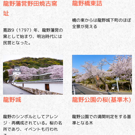
龍野橋東詰
龍野藩営野田焼古窯
址
橋の東からは龍野城下町のほぼ
全景が見える
寛政9（1797）年、龍野藩営の
窯として始まり、明治時代には
民営となった。
龍野城
龍野公園の桜(基準木)
龍野のシンボルとしてアレン
龍野公園での満開判定をする基
ジ・再構成されている。桜の名
準となる木
所であり、イベントも行われ