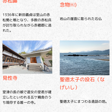
赤松鼻
念物￼)
1336年に新田義貞は室山の赤
岩山の崖面に彫られた石仏
松勢と戦となり、多数の赤松兵
が討ち取られながら赤穂郡に逃
れた。
見性寺
聖徳太子の投石（な
げいし）
室津の長の娘で遊女の室君が建
立したといわれる五ケ精舎のう
聖徳太子にまつわる逸話の地。
ち現存する唯一の寺。