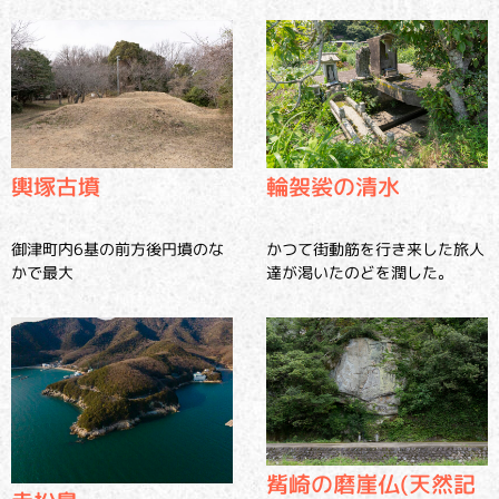
輿塚古墳
輪袈裟の清水
御津町内6基の前方後円墳のな
かつて街動筋を行き来した旅人
かで最大
達が渇いたのどを潤した。
觜崎の磨崖仏(天然記