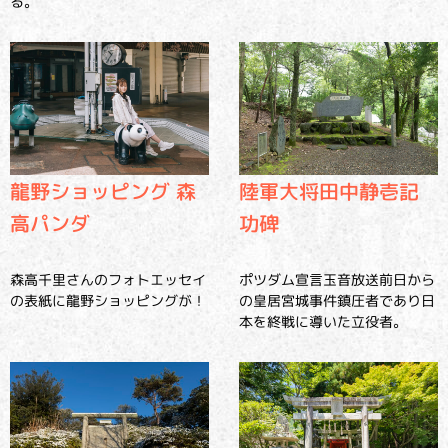
る。
龍野ショッピング 森
陸軍大将田中静壱記
高パンダ
功碑
森高千里さんのフォトエッセイ
ポツダム宣言玉音放送前日から
の表紙に龍野ショッピングが！
の皇居宮城事件鎮圧者であり日
本を終戦に導いた立役者。