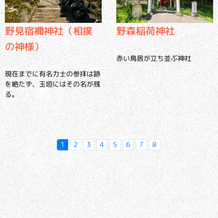
野見宿禰神社（相撲
野森稲荷神社
の神様）
赤い鳥居が立ち並ぶ神社
現在までに有名力士の参拝は跡
を絶たず、玉垣にはその名が残
る。
1
2
3
4
5
6
7
8