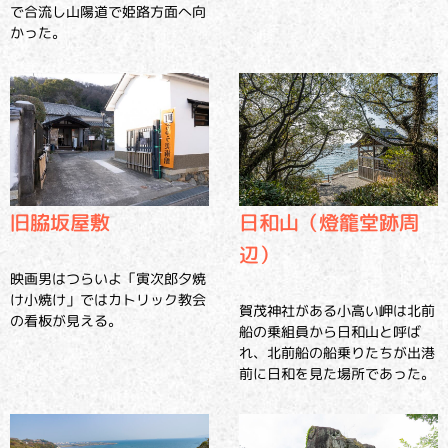
で合流し山陽道で姫路方面へ向
かった。
旧脇坂屋敷
日和山（燈籠堂跡周
辺）
映画男はつらいよ「寅次郎夕焼
け小焼け」ではカトリック教会
賀茂神社がある小高い岬は北前
の看板が見える。
船の乗組員から日和山と呼ば
れ、北前船の船乗りたちが出港
前に日和を見た場所であった。