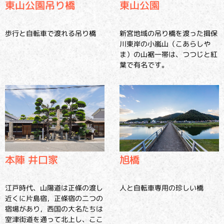
東山公園吊り橋
東山公園
歩行と自転車で渡れる吊り橋
新宮地域の吊り橋を渡った揖保
川東岸の小嵐山（こあらしや
ま）の山裾一帯は、つつじと紅
葉で有名です。
旭橋
本陣 井口家
人と自転車専用の珍しい橋
江戸時代、山陽道は正條の渡し
近くに片島宿，正條宿の二つの
宿場があり，西国の大名たちは
室津街道を通って北上し、ここ