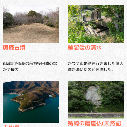
輿塚古墳
輪袈裟の清水
御津町内6基の前方後円墳のな
かつて街動筋を行き来した旅人
かで最大
達が渇いたのどを潤した。
觜崎の磨崖仏(天然記