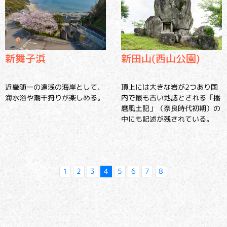
新舞子浜
新田山(西山公園)
近畿随一の遠浅の海岸として、
頂上には大きな岩が2つあり国
海水浴や潮干狩りが楽しめる。
内で最も古い地誌とされる「播
磨風土記」（奈良時代初期）の
中にも記述が残されている。
1
2
3
4
5
6
7
8