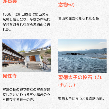
赤松鼻
念物￼)
1336年に新田義貞は室山の赤
岩山の崖面に彫られた石仏
松勢と戦となり、多数の赤松兵
が討ち取られながら赤穂郡に逃
れた。
見性寺
聖徳太子の投石（な
げいし）
室津の長の娘で遊女の室君が建
立したといわれる五ケ精舎のう
聖徳太子にまつわる逸話の地。
ち現存する唯一の寺。