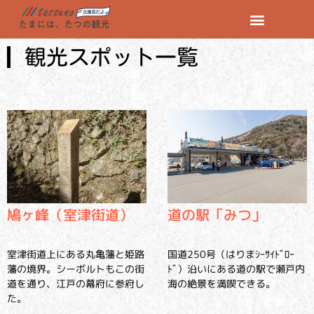
観光スポット一覧
鳩ヶ峰（室津街道）
道の駅「みつ」
室津街道上にある丸亀藩と姫路
国道250号（はりまｼｰｻｲﾄﾞﾛｰ
藩の境界。シーボルトもこの街
ﾄﾞ）沿いにある道の駅で瀬戸内
道を通り、江戸の幕府に参府し
海の絶景を満喫できる。
た。