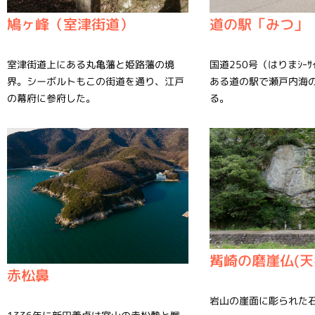
鳩ヶ峰（室津街道）
道の駅「みつ」
室津街道上にある丸亀藩と姫路藩の境
国道250号（はりまｼｰｻｲ
界。シーボルトもこの街道を通り、江戸
ある道の駅で瀬戸内海
の幕府に参府した。
る。
觜崎の磨崖仏(天
赤松鼻
岩山の崖面に彫られた