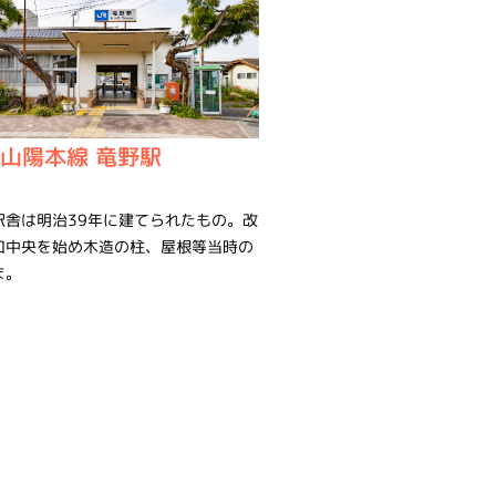
R山陽本線 竜野駅
駅舎は明治39年に建てられたもの。改
口中央を始め木造の柱、屋根等当時の
ま。