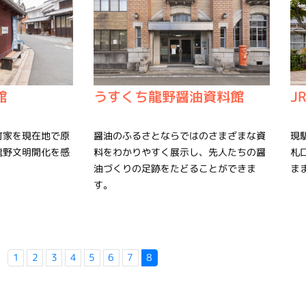
うすくち龍野醤油資料館
館
J
醤油のふるさとならではのさまざまな資
町家を現在地で原
現
料をわかりやすく展示し、先人たちの醤
龍野文明開化を感
札
油づくりの足跡をたどることができま
ま
す。
1
2
3
4
5
6
7
8