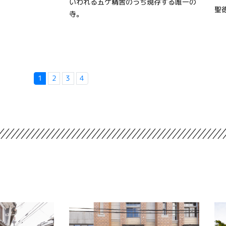
いわれる五ケ精舎のうち現存する唯一の
聖
寺。
1
2
3
4