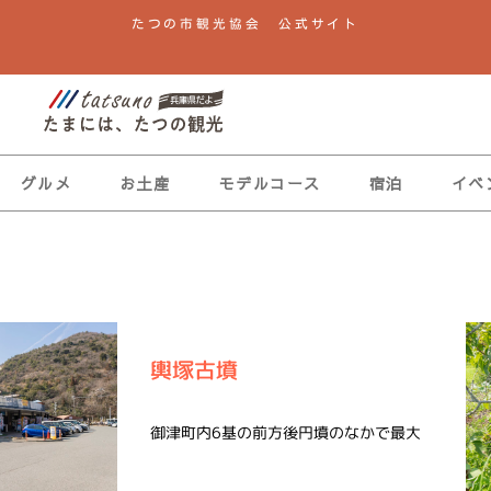
たつの市観光協会 公式サイト
グルメ
お土産
モデルコース
宿泊
イベ
輿塚古墳
御津町内6基の前方後円墳のなかで最大