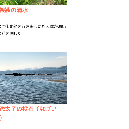
袈裟の清水
つて街動筋を行き来した旅人達が渇い
のどを潤した。
徳太子の投石（なげい
）