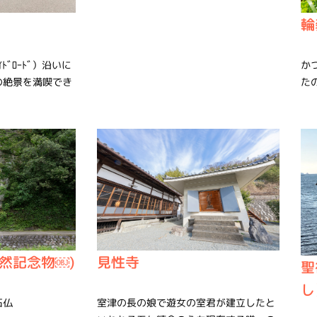
輪
ﾄﾞﾛｰﾄﾞ）沿いに
か
の絶景を満喫でき
た
然記念物￼)
見性寺
聖
し
石仏
室津の長の娘で遊女の室君が建立したと