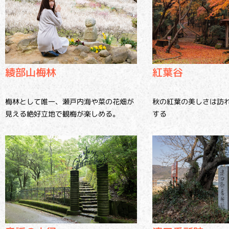
紅葉谷
綾部山梅林
秋の紅葉の美しさは訪
梅林として唯一、瀬戸内海や菜の花畑が
する
見える絶好立地で観梅が楽しめる。