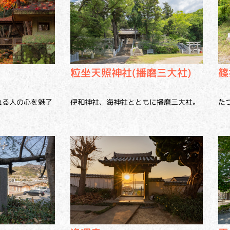
粒坐天照神社(播磨三大社)
篠
れる人の心を魅了
伊和神社、海神社とともに播磨三大社。
た