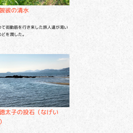
袈裟の清水
つて街動筋を行き来した旅人達が渇い
のどを潤した。
徳太子の投石（なげい
）