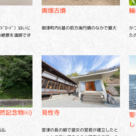
輪
輿塚古墳
ﾄﾞﾛｰﾄﾞ）沿いに
か
御津町内6基の前方後円墳のなかで最大
の絶景を満喫でき
た
然記念物￼)
見性寺
聖
し
石仏
室津の長の娘で遊女の室君が建立したと