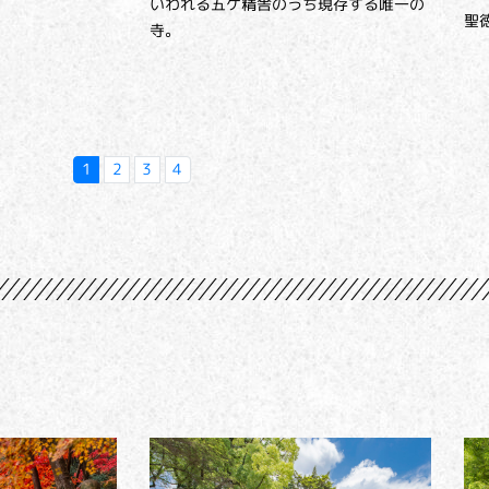
いわれる五ケ精舎のうち現存する唯一の
聖
寺。
1
2
3
4