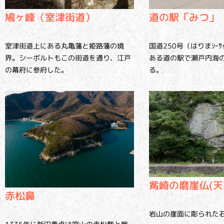
鳩ヶ峰（室津街道）
道の駅「みつ」
室津街道上にある丸亀藩と姫路藩の境
国道250号（はりまｼｰｻｲ
界。シーボルトもこの街道を通り、江戸
ある道の駅で瀬戸内海
の幕府に参府した。
る。
觜崎の磨崖仏(天
赤松鼻
岩山の崖面に彫られた