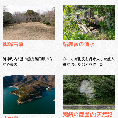
輿塚古墳
輪袈裟の清水
御津町内6基の前方後円墳のな
かつて街動筋を行き来した旅人
かで最大
達が渇いたのどを潤した。
觜崎の磨崖仏(天然記