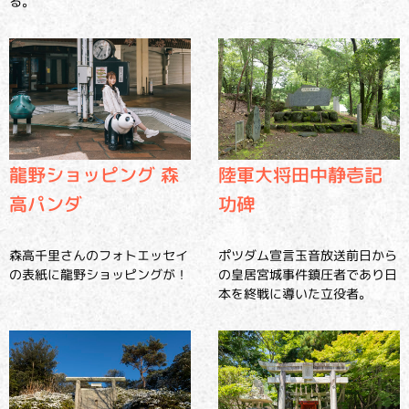
る。
龍野ショッピング 森
陸軍大将田中静壱記
高パンダ
功碑
森高千里さんのフォトエッセイ
ポツダム宣言玉音放送前日から
の表紙に龍野ショッピングが！
の皇居宮城事件鎮圧者であり日
本を終戦に導いた立役者。