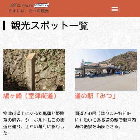
観光スポット一覧
鳩ヶ峰（室津街道）
道の駅「みつ」
室津街道上にある丸亀藩と姫路
国道250号（はりまｼｰｻｲﾄﾞﾛｰ
藩の境界。シーボルトもこの街
ﾄﾞ）沿いにある道の駅で瀬戸内
道を通り、江戸の幕府に参府し
海の絶景を満喫できる。
た。