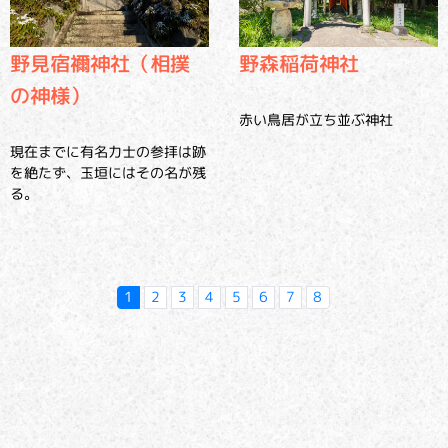
野見宿禰神社（相撲
野森稲荷神社
の神様）
赤い鳥居が立ち並ぶ神社
現在までに有名力士の参拝は跡
を絶たず、玉垣にはその名が残
る。
1
2
3
4
5
6
7
8