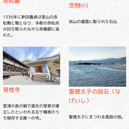
赤松鼻
念物￼)
1336年に新田義貞は室山の赤
岩山の崖面に彫られた石仏
松勢と戦となり、多数の赤松兵
が討ち取られながら赤穂郡に逃
れた。
見性寺
聖徳太子の投石（な
げいし）
室津の長の娘で遊女の室君が建
立したといわれる五ケ精舎のう
聖徳太子にまつわる逸話の地。
ち現存する唯一の寺。