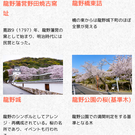
龍野橋東詰
龍野藩営野田焼古窯
址
橋の東からは龍野城下町のほぼ
全景が見える
寛政9（1797）年、龍野藩営の
窯として始まり、明治時代には
民営となった。
龍野城
龍野公園の桜(基準木)
龍野のシンボルとしてアレン
龍野公園での満開判定をする基
ジ・再構成されている。桜の名
準となる木
所であり、イベントも行われ