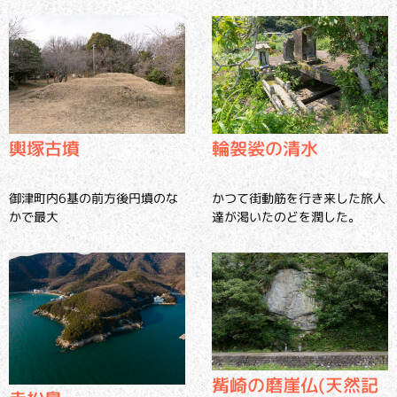
輿塚古墳
輪袈裟の清水
御津町内6基の前方後円墳のな
かつて街動筋を行き来した旅人
かで最大
達が渇いたのどを潤した。
觜崎の磨崖仏(天然記