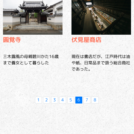
圓覚寺
伏見屋商店
三木露風の母親碧川かた16歳
現在は書店だが、江戸時代は油
まで養女として暮らした
や紙、日常品まで扱う総合商社
であった。
1
2
3
4
5
6
7
8