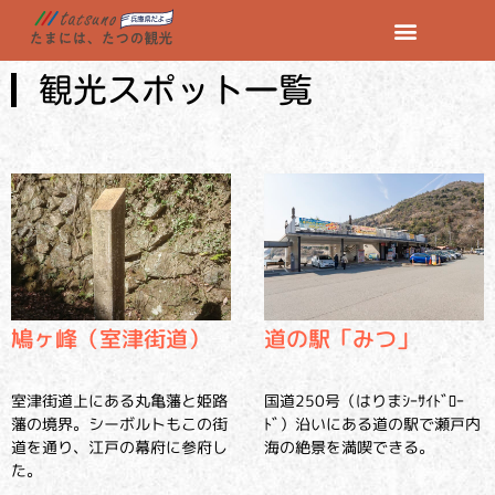
観光スポット一覧
鳩ヶ峰（室津街道）
道の駅「みつ」
室津街道上にある丸亀藩と姫路
国道250号（はりまｼｰｻｲﾄﾞﾛｰ
藩の境界。シーボルトもこの街
ﾄﾞ）沿いにある道の駅で瀬戸内
道を通り、江戸の幕府に参府し
海の絶景を満喫できる。
た。