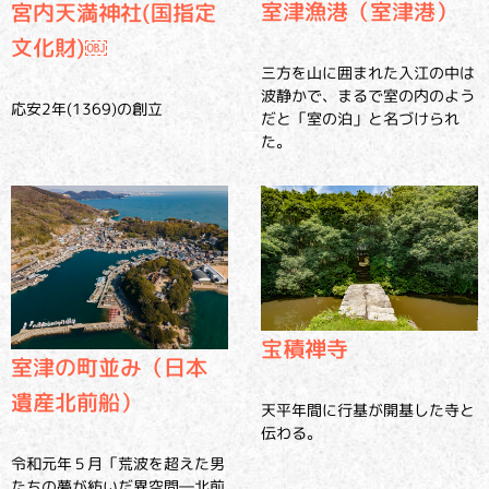
室津漁港（室津港）
宮内天満神社(国指定
文化財)￼
三方を山に囲まれた入江の中は
波静かで、まるで室の内のよう
応安2年(1369)の創立
だと「室の泊」と名づけられ
た。
宝積禅寺
室津の町並み（日本
遺産北前船）
天平年間に行基が開基した寺と
伝わる。
令和元年５月「荒波を超えた男
たちの夢が紡いだ異空間―北前