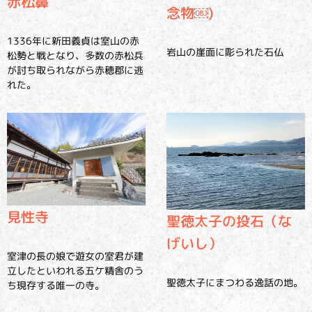
赤松鼻
念物￼)
1336年に新田義貞は室山の赤
岩山の崖面に彫られた石仏
松勢と戦となり、多数の赤松兵
が討ち取られながら赤穂郡に逃
れた。
見性寺
聖徳太子の投石（な
げいし）
室津の長の娘で遊女の室君が建
立したといわれる五ケ精舎のう
聖徳太子にまつわる逸話の地。
ち現存する唯一の寺。