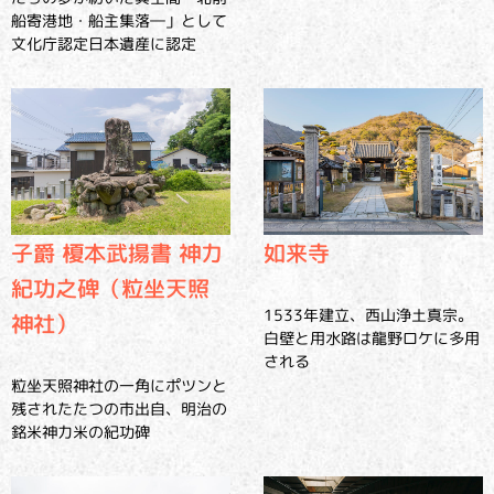
船寄港地・船主集落―」として
文化庁認定日本遺産に認定
子爵 榎本武揚書 神力
如来寺
紀功之碑（粒坐天照
1533年建立、西山浄土真宗。
神社）
白壁と用水路は龍野ロケに多用
される
粒坐天照神社の一角にポツンと
残されたたつの市出自、明治の
銘米神力米の紀功碑