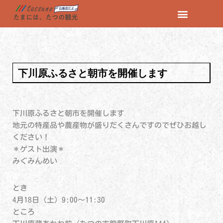
コ
ン
テ
ン
下川原ふるさと朝市を開催します
ツ
へ
ス
キ
下川原ふるさと朝市を開催します
ッ
地元の特産品や農産物が盛りだくさんですのでぜひお越し
プ
ください！
＊ゲスト出演＊
みぐみんめい
とき
4月18日（土）9:00～11:30
ところ