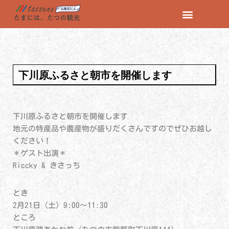
コ
ン
テ
ン
下川原ふるさと朝市を開催します
ツ
へ
ス
キ
下川原ふるさと朝市を開催します
ッ
地元の特産品や農産物が盛りだくさんですのでぜひお越し
プ
ください！
＊ゲスト出演＊
Riccky & きさっち
とき
2月21日（土）9:00～11:30
ところ