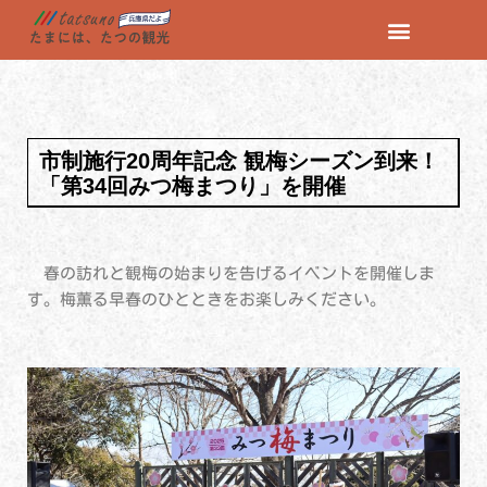
コ
ン
テ
ン
市制施行20周年記念 観梅シーズン到来！
ツ
「第34回みつ梅まつり」を開催
へ
ス
キ
ッ
春の訪れと観梅の始まりを告げるイベントを開催しま
プ
す。梅薫る早春のひとときをお楽しみください。