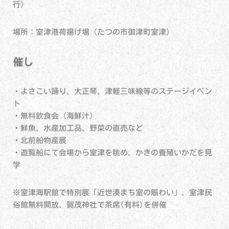
行）
場所：室津港荷揚げ場（たつの市御津町室津）
催し
・よさこい踊り、大正琴、津軽三味線等のステージイベン
ト
・無料飲食会（海鮮汁）
・鮮魚、水産加工品、野菜の直売など
・北前船物産展
・遊覧船にて会場から室津を眺め、かきの養殖いかだを見
学
※室津海駅館で特別展「近世湊まち室の賑わい」、室津民
俗館無料開放、賀茂神社で茶席(有料)を併催