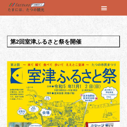
コ
ン
テ
ン
第2回室津ふるさと祭を開催
ツ
へ
ス
キ
ッ
プ