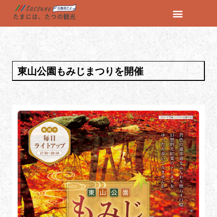
コ
ン
テ
ン
東山公園もみじまつりを開催
ツ
へ
ス
キ
ッ
プ