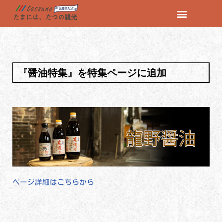
コ
ン
テ
ン
『醤油特集』を特集ページに追加
ツ
へ
ス
キ
ッ
プ
ページ詳細はこちらから