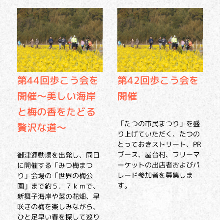
第44回歩こう会を
第42回歩こう会を
開催～美しい海岸
開催
と梅の香をたどる
「たつの市民まつり」を盛
贅沢な道～
り上げていただく、たつの
とっておきストリート、PR
ブース、屋台村、フリーマ
御津運動場を出発し、同日
ーケットの出店者およびパ
に開催する「みつ梅まつ
レード参加者を募集しま
り」会場の「世界の梅公
す。
園」まで約５．７ｋｍで、
新舞子海岸や菜の花畑、早
咲きの梅を楽しみながら、
ひと足早い春を探して巡り