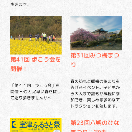
歩きます。
第31回みつ梅まつ
第41回 歩こう会を
り
開催！
春の訪れと観梅の始まりを
「第４１回 歩こう会」を
告げるイベント。子どもか
開催 ～ひと足早い春を探し
ら大人まで誰もが気軽に参
て巡り歩きませんか～
加でき、楽しめる多彩なア
トラクションを催します。
第23回八朔のひな
まつり㏌室津