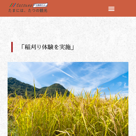
コ
ン
テ
ン
ツ
「稲刈り体験を実施」
へ
ス
キ
ッ
プ