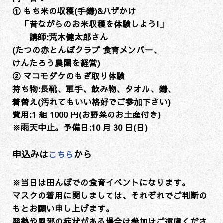
① もち米の収穫(手鎌)&ハザかけ
「昔ながらのお米収穫を体験しよう!」
講師:荒木健太郎さん
(たつの赤とんぼクラブ 食育メンバー、
けんたろう農園を経営)
② マコモダケのもぎ取り体験
持ち物:長靴、軍手、飲み物、タオル、鎌、
着替え(汚れてもいい格好でご参加下さい)
費用:1 組 1000 円(お野菜のお土産付き)
※雨天中止。予備日:10 月 30 日(日)
申込みは
から
こちら
※当日は田んぼでの食育イベントになります。
マスクの着用に関しましては、それぞれでご判断の
もとお願い申し上げます。
発熱や風邪の症状がある場合は参加はご遠慮くださ