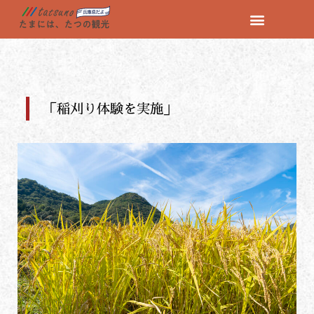
コ
ン
テ
ン
ツ
「稲刈り体験を実施」
へ
ス
キ
ッ
プ