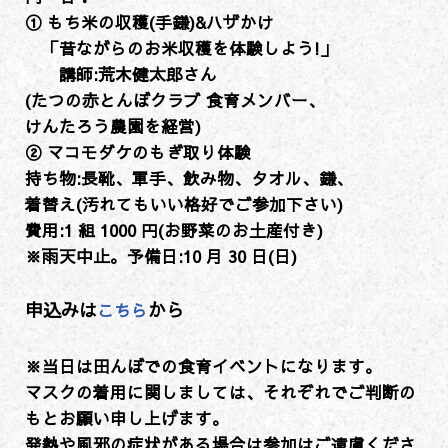
① もち米の収穫(手鎌)&ハザかけ
「昔ながらのお米収穫を体験しよう!」
講師:荒木健太郎さん
(たつの赤とんぼクラブ 食育メンバー、
けんたろう農園を経営)
② マコモダケのもぎ取り体験
持ち物:長靴、軍手、飲み物、タオル、鎌、
着替え(汚れてもいい格好でご参加下さい)
費用:1 組 1000 円(お野菜のお土産付き)
※雨天中止。予備日:10 月 30 日(日)
申込みは
から
こちら
※当日は田んぼでの食育イベントになります。
マスクの着用に関しましては、それぞれでご判断の
もとお願い申し上げます。
発熱や風邪の症状がある場合は参加はご遠慮くださ