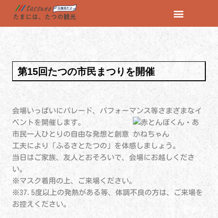
コ
ン
テ
ン
第15回たつの市民まつりを開催
ツ
へ
ス
キ
会場いっぱいにパレード、パフォーマンス等さまざまなイ
ッ
ベントを開催します。
プ
市民一人ひとりの自由な発想と創意
工夫により「ふるさとたつの」を体感しましょう。
当日はご家族、友人とおそろいで、会場にお越しくださ
い。
※マスク着用の上、ご来場ください。
※37.5度以上の発熱がある等、体調不良の方は、ご来場を
お控えください。