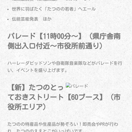
世界に羽ばたく「たつのの若者」へエール
伝統芸能発表 ほか
パレード【11時00分～】（県庁舎南
側出入口付近～市役所前通り）
ハーレーダビッドソンや自衛隊音楽隊などがパレードを行
い、イベントを盛り上げます。
【新】たつのとっ
ておきストリート【60ブース】（市
役所エリア）
たつのの特産品や生産品が勢ぞろい！即売会やPRが行わ
れ、たつののええとこがいっぱいです。