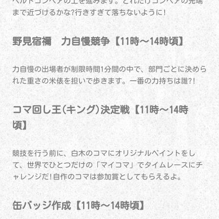
ベルトコンベアの上を進みます。どれだけコンベアの先端
まで近づけるかな?行きすぎて落ちないように!
野見宿禰 力自慢競争【11時～14時頃】
力自慢の出場者が制限時間1分間の中で、部門ごとに決めら
れた重さの米俵を担いで歩きます。一番の力持ちは誰?!
コマ回し王(キング)決定戦【11時～14時
頃】
競技を行う前に、白木のコマにオリジナルペイントをし
て、世界でひとつだけの「マイコマ」でタイムレースにチ
ャレンジだ!自作のコマは参加賞としてもらえるよ。
缶バッジ作成【11時～14時頃】