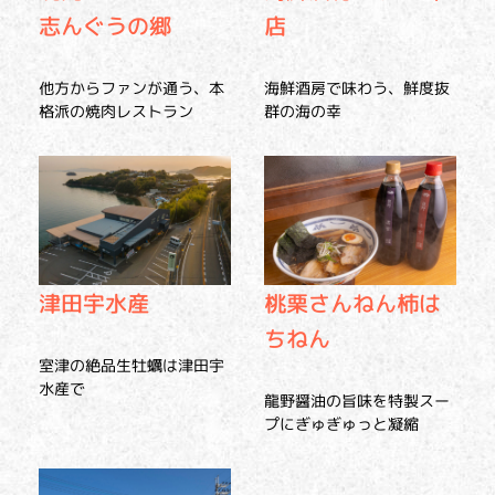
志んぐうの郷
店
他方からファンが通う、本
海鮮酒房で味わう、鮮度抜
格派の焼肉レストラン
群の海の幸
津田宇水産
桃栗さんねん柿は
ちねん
室津の絶品生牡蠣は津田宇
水産で
龍野醤油の旨味を特製スー
プにぎゅぎゅっと凝縮