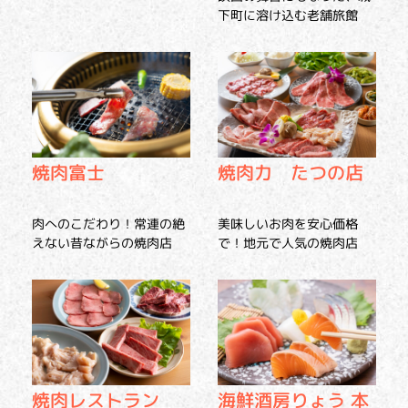
下町に溶け込む老舗旅館
焼肉富士
焼肉力 たつの店
肉へのこだわり！常連の絶
美味しいお肉を安心価格
えない昔ながらの焼肉店
で！地元で人気の焼肉店
焼肉レストラン
海鮮酒房りょう 本