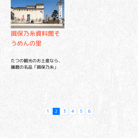
揖保乃糸資料館そ
うめんの里
たつの観光のお土産なら、
播磨の名品「揖保乃糸」
1
2
3
4
5
6