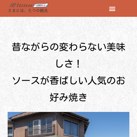
コ
ン
テ
ン
昔ながらの変わらない美味
ツ
へ
ス
しさ！
キ
ッ
ソースが香ばしい人気のお
プ
好み焼き