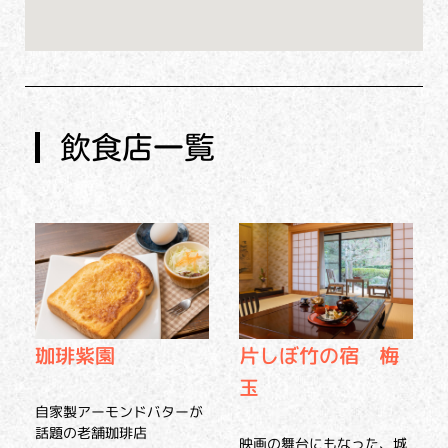
飲食店一覧
珈琲紫園
片しぼ竹の宿 梅
玉
自家製アーモンドバターが
話題の老舗珈琲店
映画の舞台にもなった、城