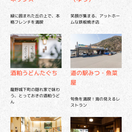
緑に囲まれた丘の上で、本
笑顔が集まる、アットホー
格フレンチを満喫
ムな鉄板焼き店
酒粕うどんたぐち
道の駅みつ・魚菜
屋
龍野城下町の隠れ家で味わ
う、とっておきの酒粕うど
旬魚を満喫！海の見えるレ
ん
ストラン