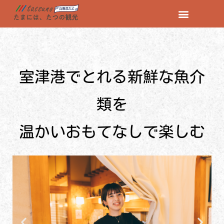
コ
ン
テ
ン
室津港でとれる新鮮な魚介
ツ
へ
ス
類を
キ
ッ
温かいおもてなしで楽しむ
プ