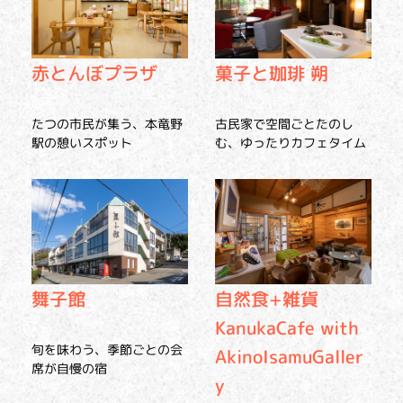
赤とんぼプラザ
菓子と珈琲 朔
たつの市民が集う、本竜野
古民家で空間ごとたのし
駅の憩いスポット
む、ゆったりカフェタイム
舞子館
自然食+雑貨
KanukaCafe with
旬を味わう、季節ごとの会
AkinoIsamuGaller
席が自慢の宿
y