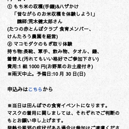
① もち米の収穫(手鎌)&ハザかけ
「昔ながらのお米収穫を体験しよう!」
講師:荒木健太郎さん
(たつの赤とんぼクラブ 食育メンバー、
けんたろう農園を経営)
② マコモダケのもぎ取り体験
持ち物:長靴、軍手、飲み物、タオル、鎌、
着替え(汚れてもいい格好でご参加下さい)
費用:1 組 1000 円(お野菜のお土産付き)
※雨天中止。予備日:10 月 30 日(日)
申込みは
から
こちら
※当日は田んぼでの食育イベントになります。
マスクの着用に関しましては、それぞれでご判断の
もとお願い申し上げます。
発熱や風邪の症状がある場合は参加はご遠慮くださ