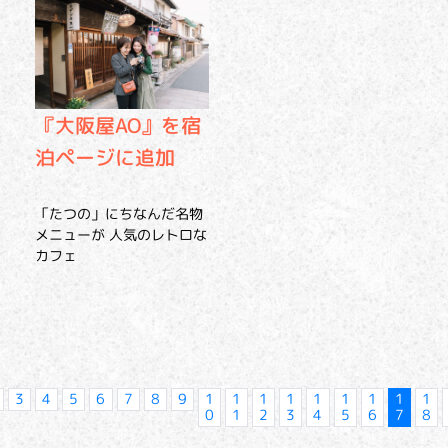
『大阪屋AO』を宿
泊ページに追加
「たつの」にちなんだ名物
メニューが 人気のレトロな
カフェ
3
4
5
6
7
8
9
1
1
1
1
1
1
1
1
1
0
1
2
3
4
5
6
7
8