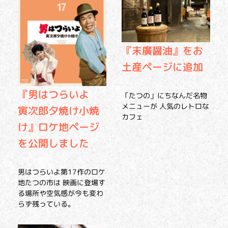
『末廣醤油』をお
土産ページに追加
『男はつらいよ
「たつの」にちなんだ名物
メニューが 人気のレトロな
寅次郎夕焼け小焼
カフェ
け』ロケ地ページ
を公開しました
男はつらいよ第17作のロケ
地たつの市は 映画に登場す
る場所や空気感が今も変わ
らず残っている。