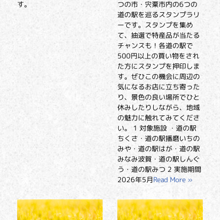
す。
つの市・宍粟市内の6つの
道の駅を巡るスタンプラリ
ーです。スタンプを集め
て、抽選で特産品が当たる
チャンスも！各道の駅で
500円以上の買い物をされ
た方にスタンプを押印しま
す。ぜひこの機会に周辺の
気になるお店に立ち寄った
り、景色の良い場所でひと
休みしたりしながら、地域
の魅力に触れてみてくださ
い。 1 対象施設 ・道の駅
ちくさ・道の駅播磨いちの
みや・道の駅はが・道の駅
みなみ波賀・道の駅しんぐ
う・道の駅みつ 2 実施期間
2026年5月
Read More »