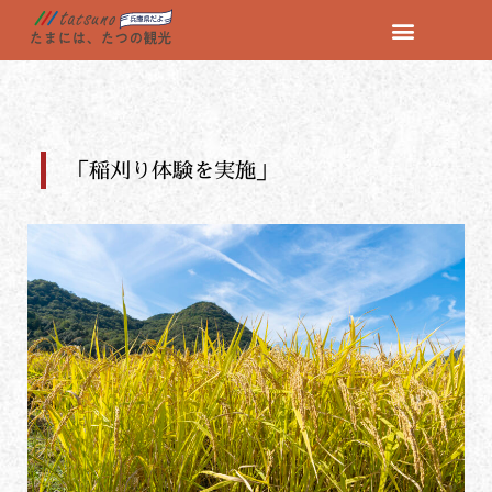
コ
ン
テ
ン
ツ
「稲刈り体験を実施」
へ
ス
キ
ッ
プ